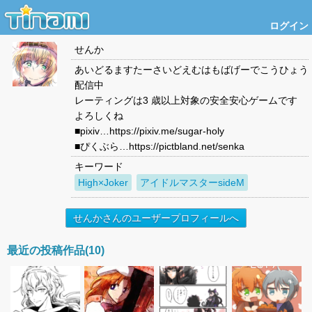
ログイン
せんか
あいどるますたーさいどえむはもばげーでこうひょう
配信中
レーティングは3 歳以上対象の安全安心ゲームです
よろしくね
■pixiv…https://pixiv.me/sugar-holy
■ぴくぶら…https://pictbland.net/senka
キーワード
High×Joker
アイドルマスターsideM
せんかさんのユーザープロフィールへ
最近の投稿作品(10)