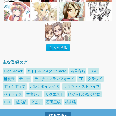
もっと見る
主な登録タグ
High×Joker
アイドルマスターSideM
若里春名
FGO
榊夏来
ティナ
ティナ・ブランフォード
FF
クラウド
ディシディア
バレンタインイベ
クラウド・ストライフ
セミラミス
竜宮レナ
リクエスト
ひぐらしのなく頃に
DFF
紫式部
ダビデ
石田三成
橘志狼
PC版で表示