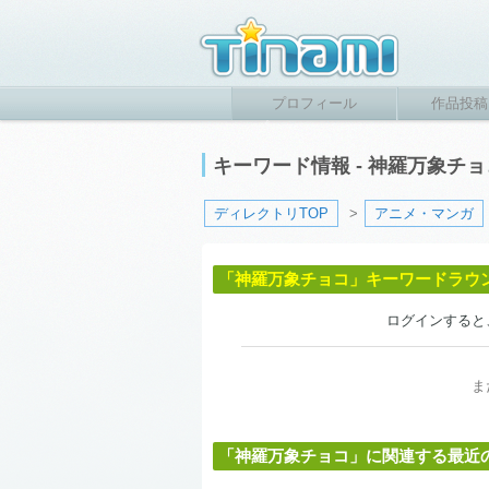
プロフィール
作品投稿
キーワード情報 - 神羅万象チ
ディレクトリTOP
>
アニメ・マンガ
「神羅万象チョコ」キーワードラウ
ログインすると
ま
「神羅万象チョコ」に関連する最近の投