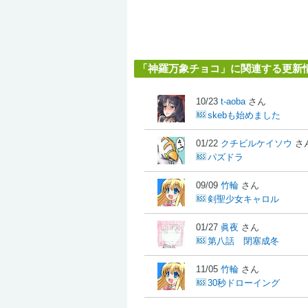
「神羅万象チョコ」に関連する更新
10/23
t-aoba
さん
skebも始めました
01/22
クチビルケイソウ
さ
パズドラ
09/09
竹輪
さん
剣聖少女キャロル
01/27
眞夜
さん
第八話 閉塞成冬
11/05
竹輪
さん
30秒ドローイング