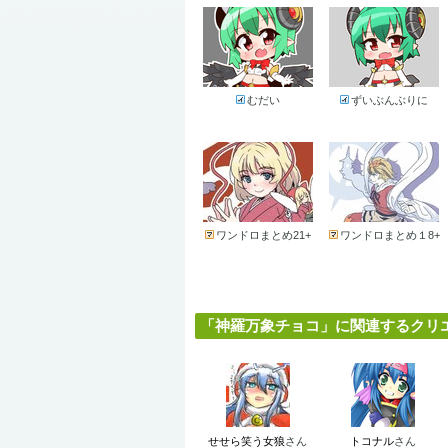
むだい
ずいぶんぶりに
ワンドロまとめ21+
ワンドロまとめ１8+
「神羅万象チョコ」に関連するクリエイ
せせら笑う女狼
さん
トコナル
さん