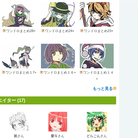
ワンドロまとめ28+
ワンドロまとめ24+
ワンドロまとめ23+
ワンドロまとめ１7+
ワンドロまとめ１６+
ワンドロまとめ１４
＋
もっと見る
ター (17)
斑
さん
愛斗
さん
どらごん
さん