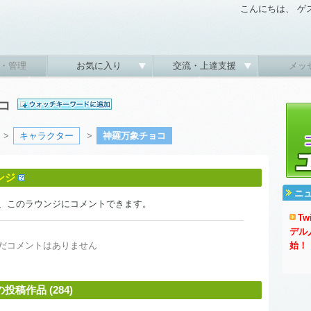
こんにちは、 ゲ
・管理
お気に入り
交流・上達支援
メッ
ョコ
>
キャラクター
>
神羅万象チョコ
ンジ
ニ
、このラウンジにコメントできます。
T
デル
だコメントはありません
始！
稿作品 (284)