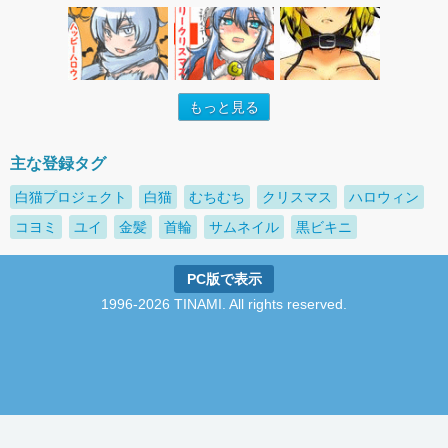
もっと見る
主な登録タグ
白猫プロジェクト
白猫
むちむち
クリスマス
ハロウィン
コヨミ
ユイ
金髪
首輪
サムネイル
黒ビキニ
PC版で表示
1996-2026 TINAMI. All rights reserved.