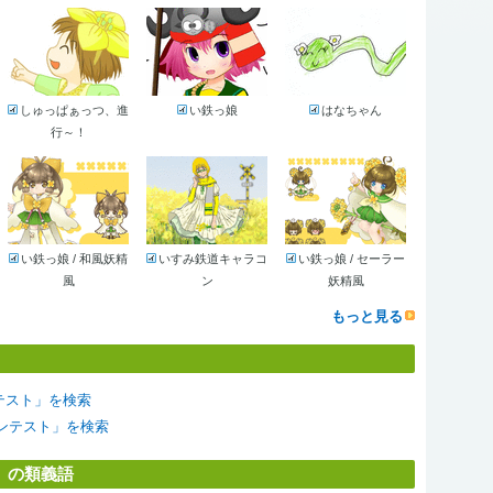
しゅっぱぁっつ、進
い鉄っ娘
はなちゃん
行～！
い鉄っ娘 / 和風妖精
いすみ鉄道キャラコ
い鉄っ娘 / セーラー
風
ン
妖精風
もっと見る
ンテスト」を検索
ーコンテスト」を検索
」の類義語