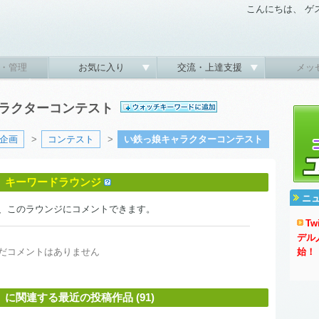
こんにちは、 ゲ
・管理
お気に入り
交流・上達支援
メッ
キャラクターコンテスト
企画
>
コンテスト
>
い鉄っ娘キャラクターコンテスト
」キーワードラウンジ
ニ
、このラウンジにコメントできます。
T
デル
だコメントはありません
始！
関連する最近の投稿作品 (91)