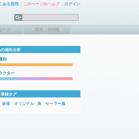
くある質問
このページのヘルプ
ログイン
セージ
設定・その他
品の傾向分析
種別
ラクター
な登録タグ
妖怪
オリジナル
角
セーラー服