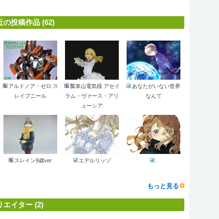
投稿作品 (62)
アルドノア・ゼロ ス
瓢箪山電気様 アセイ
あなたがいない世界
レイプニール
ラム・ヴァース・アリ
なんて
ューシア
スレイン9歳ver
エデルリッゾ
.
もっと見る
イター (2)