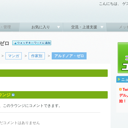
こんにちは、 ゲ
・管理
お気に入り
交流・上達支援
メッ
・ゼロ
>
マンガ
>
作家別
>
アルドノア・ゼロ
ニ
T
ウンジ
デル
始！
、このラウンジにコメントできます。
だコメントはありません