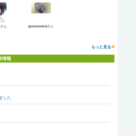
景
さん
iguranosekai
さん
もっと見る
新情報
ました