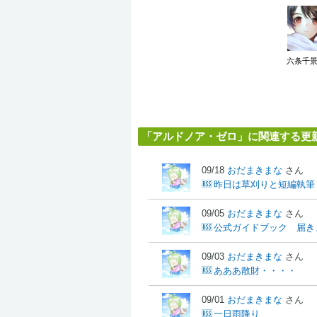
六条千
「アルドノア・ゼロ」に関連する更
09/18
おだまきまな
さん
昨日は草刈りと短編執筆
09/05
おだまきまな
さん
公式ガイドブック 届き
09/03
おだまきまな
さん
あああ散財・・・・
09/01
おだまきまな
さん
一日雨降り