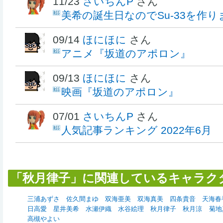
11/23
さいちんP
さん
美希の誕生日なのでSu-33を作り
09/14
ほにほに
さん
アニメ『坂道のアポロン』
09/13
ほにほに
さん
映画『坂道のアポロン』
07/01
さいちんP
さん
人気記事ランキング 2022年6月
「秋月律子」に関連しているキャラク
三浦あずさ
佐久間まゆ
双海亜美
双海真美
四条貴音
天海春
日高愛
星井美希
水瀬伊織
水谷絵理
秋月律子
秋月涼
菊地
高槻やよい