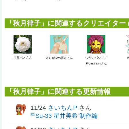
「秋月律子」に関連するクリエイター (
川泉ポメ
さん
orz_skywalker
さん
つかいパシリ／
A
@pasirism
さん
「秋月律子」に関連する更新情報
11/24
さいちんP
さん
Su-33 星井美希 制作編