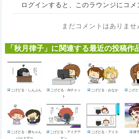
ログインすると、このラウンジにコメ
まだコメントはありませ
「秋月律子」に関連する最近の投稿作品 (
こげどる・しんぶん
こげどる・AIチャッ
こげどる・おなか
こげど
ト
こげどる・茜ちゃん
こげどる・アイデア
こげどる・アイス
律子
バースデー
マン