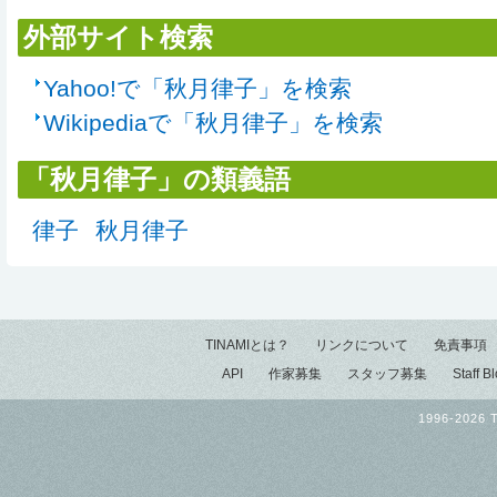
外部サイト検索
Yahoo!で「秋月律子」を検索
Wikipediaで「秋月律子」を検索
「秋月律子」の類義語
律子
秋月律子
TINAMIとは？
リンクについて
免責事項
API
作家募集
スタッフ募集
Staff B
1996-2026 T