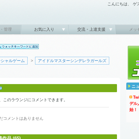
こんにちは、 ゲ
・管理
お気に入り
交流・上達支援
メッ
ーシャルゲーム
>
アイドルマスターシンデレラガールズ
ニ
T
、このラウンジにコメントできます。
デル
始！
だコメントはありません
品 (65)