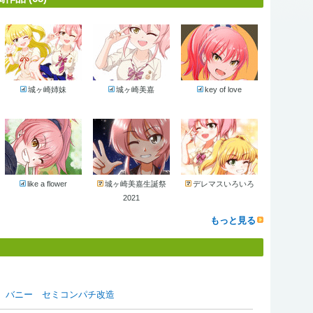
城ヶ崎姉妹
城ヶ崎美嘉
key of love
like a flower
城ヶ崎美嘉生誕祭
デレマスいろいろ
2021
もっと見る
ヶ崎美嘉 バニー セミコンパチ改造