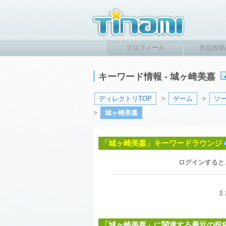
プロフィール
作品投稿
キーワード情報 - 城ヶ崎美嘉
ディレクトリTOP
>
ゲーム
>
ソ
>
城ヶ崎美嘉
「城ヶ崎美嘉」キーワードラウンジ
ログインすると
ま
「城ヶ崎美嘉」に関連する最近の投稿作