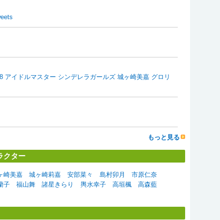
eets
/8 アイドルマスター シンデレラガールズ 城ヶ崎美嘉 グロリ
もっと見る
ラクター
ヶ崎美嘉
城ヶ崎莉嘉
安部菜々
島村卯月
市原仁奈
蘭子
福山舞
諸星きらり
輿水幸子
高垣楓
高森藍