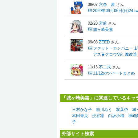
09/07
六条 麦
さん
2020年09月06日(日)24 tw
02/28
宮前
さん
城ヶ崎美嘉
09/08
ZEED
さん
ファット・カンパニー 1
アス★グロウVer. 魔改造
11/13
不二式
さん
11/12のツイートまとめ
「城ヶ崎美嘉」に関連しているキャ
三村かな子
前川みく
双葉杏
城
本田未央
渋谷凛
白坂小梅
神崎
子
外部サイト検索