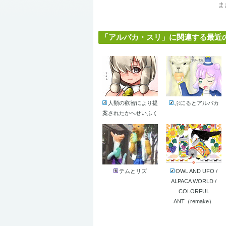
ま
「アルパカ・スリ」に関連する最近の投
人類の叡智により提
ぷにるとアルパカ
案されたかへせいふく
テムとリズ
OWL AND UFO /
ALPACA WORLD /
COLORFUL
ANT（remake）