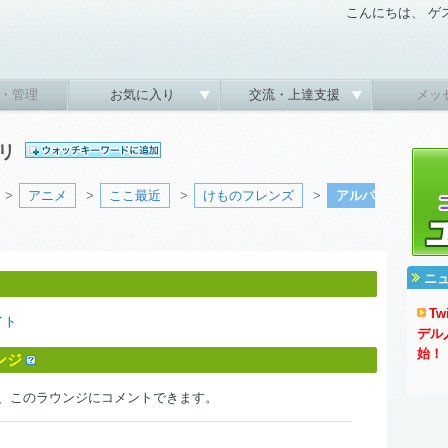
こんにちは、 ゲ
・管理
お気に入り
交流・上達支援
メッ
スリ
>
アニメ
>
ここ最近
>
けものフレンズ
>
アルパ
ニ
T
イト
デル
始！
ンジ
、このラウンジにコメントできます。