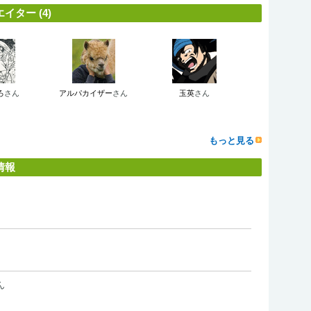
ター (4)
ろ
さん
アルパカイザー
さん
玉英
さん
もっと見る
情報
ん