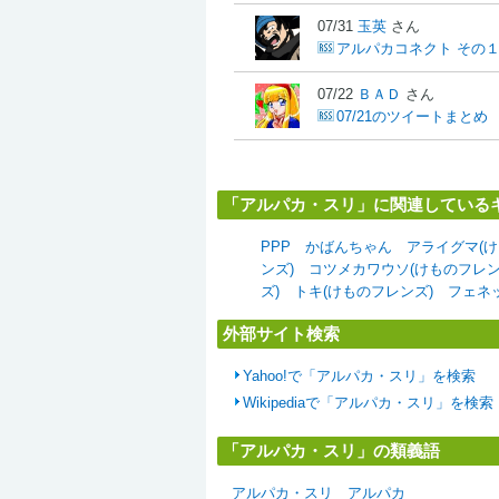
07/31
玉英
さん
アルパカコネクト その
07/22
ＢＡＤ
さん
07/21のツイートまとめ
「アルパカ・スリ」に関連している
PPP
かばんちゃん
アライグマ(け
ンズ)
コツメカワウソ(けものフレン
ズ)
トキ(けものフレンズ)
フェネ
外部サイト検索
Yahoo!で「アルパカ・スリ」を検索
Wikipediaで「アルパカ・スリ」を検索
「アルパカ・スリ」の類義語
アルパカ・スリ
アルパカ