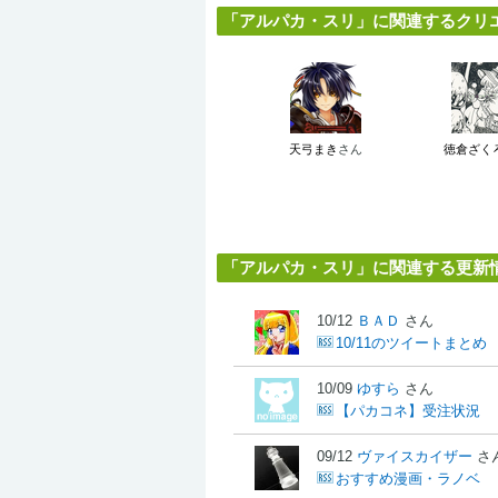
「アルパカ・スリ」に関連するクリエイ
天弓まき
さん
徳倉ざく
「アルパカ・スリ」に関連する更新
10/12
ＢＡＤ
さん
10/11のツイートまとめ
10/09
ゆすら
さん
【パカコネ】受注状況
09/12
ヴァイスカイザー
さ
おすすめ漫画・ラノベ