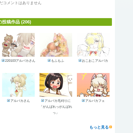
だコメントはありません
稿作品 (206)
220103アルパカさん
もふもふ
おこおこアルパカ
アルパカさん
アルパカ毛刈りに
アルパカフェ
「がんばれっがんばれ
っ」
もっと見る