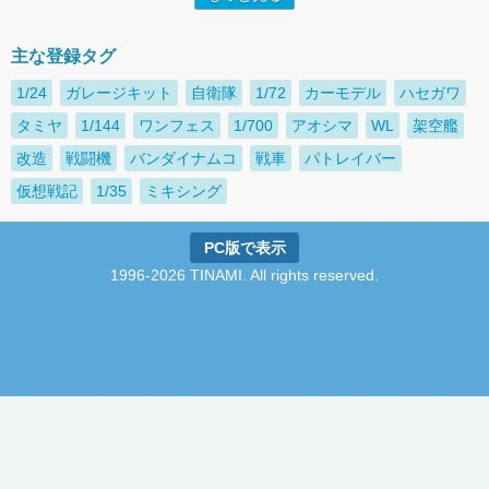
主な登録タグ
1/24
ガレージキット
自衛隊
1/72
カーモデル
ハセガワ
タミヤ
1/144
ワンフェス
1/700
アオシマ
WL
架空艦
改造
戦闘機
バンダイナムコ
戦車
パトレイバー
仮想戦記
1/35
ミキシング
PC版で表示
1996-2026 TINAMI. All rights reserved.