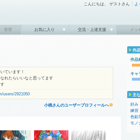
こんにちは、 ゲストさん
よ
・管理
お気に入り
交流・上達支援
メッ
作
作品
描いています！
キャ
になれたらいいなと思ってます
ます
om/users/2921050
主
好み
小桃さんのユーザープロフィールへ
練習
色鉛
モノ