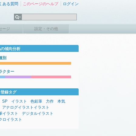
くある質問
このページのヘルプ
ログイン
セージ
設定・その他
品の傾向分析
種別
ラクター
な登録タグ
SP
イラスト
色鉛筆
力作
本気
アナログイラストイラスト
筆イラスト
デジタルイラスト
クロイラスト