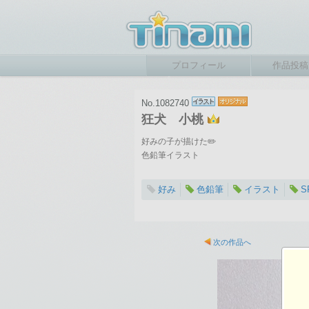
プロフィール
作品投稿
No.1082740
狂犬 小桃
好みの子が描けた✏️
色鉛筆イラスト
好み
色鉛筆
イラスト
S
2022-01-19 23:08
総閲覧数：509 閲
次の作品へ
1024×768ピクセル