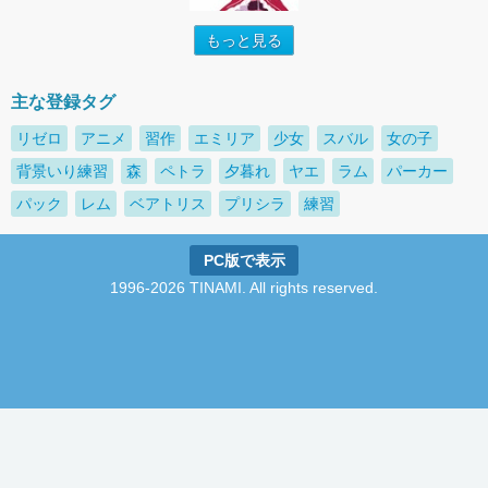
もっと見る
主な登録タグ
リゼロ
アニメ
習作
エミリア
少女
スバル
女の子
背景いり練習
森
ペトラ
夕暮れ
ヤエ
ラム
パーカー
パック
レム
ベアトリス
プリシラ
練習
PC版で表示
1996-2026 TINAMI. All rights reserved.