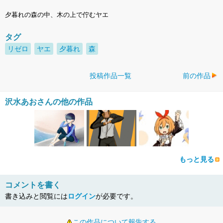
夕暮れの森の中、木の上で佇むヤエ
タグ
リゼロ
ヤエ
夕暮れ
森
投稿作品一覧
前の作品
沢水あおさんの他の作品
もっと見る
コメントを書く
書き込みと閲覧には
ログイン
が必要です。
この作品について報告する