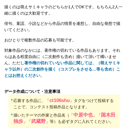
描くのは萌えサミキャラのどちらか1人でOKです。もちろん2人一
緒に描くのは大歓迎です。
俳句、童謡、小説などから作品の情景を連想し、自由な発想で描
いてください。
おひとりで複数作品の応募も可能です。
対象作品のなかには、著作権の切れている作品もあります。それ
らはある程度自由に（二次創作も含め）描いて頂いて構いませ
ん。ただし
著作権の切れていない作品に関しては、（萌えサミキ
ャラ以外）の二次創作を描く（コスプレをさせる…等も含め）こ
とはお控えください
。
データ作成について・注意事項
ct106shu
応募する作品に、「
」タグをつけて投稿する
ことで、コンテスト投稿作品となります。
中原中也
国木田
描いたテーマの作家と作品名（「
」「
独歩
武蔵野
」「
」等）も必ずタグに入れてください。