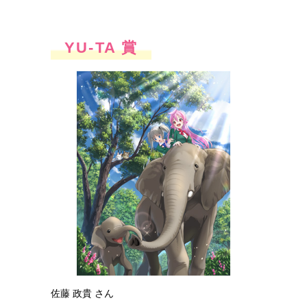
YU-TA 賞
佐藤 政貴 さん