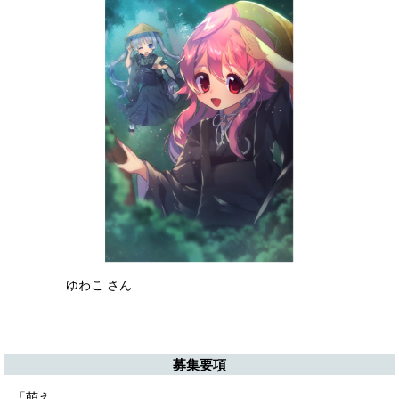
ゆわこ さん
募集要項
「萌え