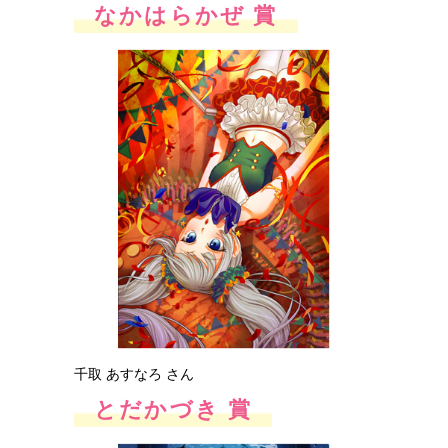
なかはらかぜ 賞
千取 あすなろ さん
とだかづき 賞