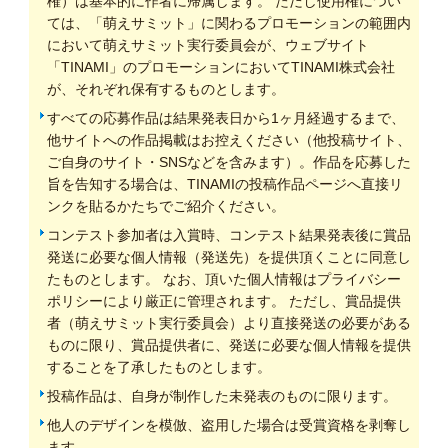
権）は基本的に作者に帰属します。 ただし使用権につい
ては、「萌えサミット」に関わるプロモーションの範囲内
において萌えサミット実行委員会が、ウェブサイト
「TINAMI」のプロモーションにおいてTINAMI株式会社
が、それぞれ保有するものとします。
すべての応募作品は結果発表日から1ヶ月経過するまで、
他サイトへの作品掲載はお控えください（他投稿サイト、
ご自身のサイト・SNSなどを含みます）。作品を応募した
旨を告知する場合は、TINAMIの投稿作品ページへ直接リ
ンクを貼るかたちでご紹介ください。
コンテスト参加者は入賞時、コンテスト結果発表後に賞品
発送に必要な個人情報（発送先）を提供頂くことに同意し
たものとします。 なお、頂いた個人情報はプライバシー
ポリシーにより厳正に管理されます。 ただし、賞品提供
者（萌えサミット実行委員会）より直接発送の必要がある
ものに限り、賞品提供者に、発送に必要な個人情報を提供
することを了承したものとします。
投稿作品は、自身が制作した未発表のものに限ります。
他人のデザインを模倣、盗用した場合は受賞資格を剥奪し
ます。