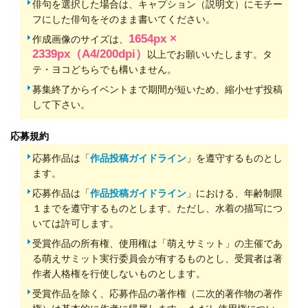
俳句を選択した場合は、キャプション（説明文）にモチー
フにした俳句をそのまま書いてください。
1654px ×
作成画像のサイズは、
2339px（A4/200dpi）
以上でお願いいたします。タ
テ・ヨコどちらでも構いません。
募集終了からイベントまで期間が短いため、縮小せず投稿
して下さい。
応募規約
応募作品は「
作品投稿ガイドライン
」を遵守するものとし
ます。
応募作品は「
作品投稿ガイドライン
」における、年齢制限
１までを遵守するものとします。ただし、水着の描写につ
いては許可します。
受賞作品の所有権、使用権は「萌えサミット」の主催であ
る萌えサミット実行委員会が有するものとし、受賞者は著
作者人格権を行使しないものとします。
受賞作品を除く、応募作品の著作権（二次的著作物の著作