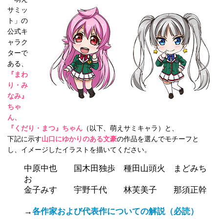
サミッ
ト」の
公式キ
ャラク
ターで
ある、
『まわ
り・み
なみ』
ちゃ
ん、
『くだり・まつ』ちゃん
（以下、萌えサミキャラ）と、
下記に示す
山口にゆかりのある文豪
の作品を選んでモチーフと
し、イメージしたイラストを描いてください。
中原中也 国木田独歩 種田山頭火 まどみち
お
金子みすゞ 宇野千代 林芙美子 那須正幹
→
各作家および代表作についての解説（必読）