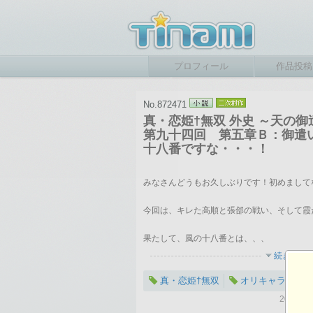
プロフィール
作品投稿
No.872471
真・恋姫†無双 外史 ～天の御遣
第九十四回 第五章Ｂ：御遣
十八番ですな・・・！
みなさんどうもお久しぶりです！初めまして
今回は、キレた高順と張郃の戦い、そして霞
果たして、風の十八番とは、、、
続きを表
真・恋姫†無双
オリキャラ
2016-