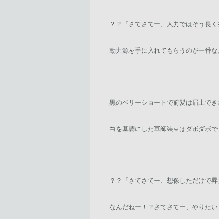
？？「さてさてー、人力ではそう長く
動力源を手に入れてもらうのが一番な
黒のベリーショートで前髪は眉上でき
白を基調にした軍師装束はダボダボで
？？「さてさてー、想像しただけで昇
なんだねー！？さてさてー、やりたい