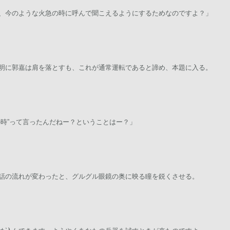
、今のような火急の時に呼んで聞こえるようにするためなのですよ？」
明に郭嘉は肩を落とすも、これが通常運転であると諦め、本題に入る。
の時”って言ったんだねー？ということはー？」
話の流れが変わったと、グルグル眼鏡の奥に映る瞳を鋭くさせる。