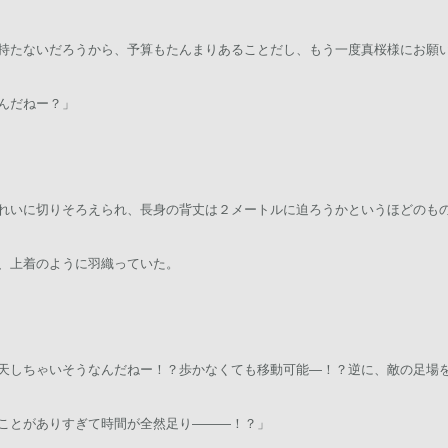
持たないだろうから、予算もたんまりあることだし、もう一度真桜様にお願
んだねー？」
れいに切りそろえられ、長身の背丈は２メートルに迫ろうかというほどのも
、上着のように羽織っていた。
天しちゃいそうなんだねー！？歩かなくても移動可能―！？逆に、敵の足場
ことがありすぎて時間が全然足り―――！？」