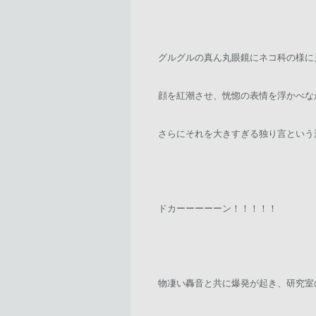
グルグルの真ん丸眼鏡にネコ科の様に
顔を紅潮させ、恍惚の表情を浮かべな
さらにそれを大きすぎる独り言という
ドカーーーーーン！！！！！
物凄い轟音と共に爆発が起き、研究室