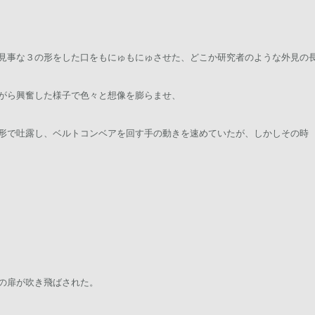
見事な３の形をした口をもにゅもにゅさせた、どこか研究者のような外見の
がら興奮した様子で色々と想像を膨らませ、
形で吐露し、ベルトコンベアを回す手の動きを速めていたが、しかしその時
の扉が吹き飛ばされた。