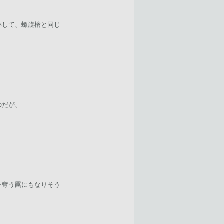
いして、螺旋槍と同じ
のだが、
を奪う罠にもなりそう