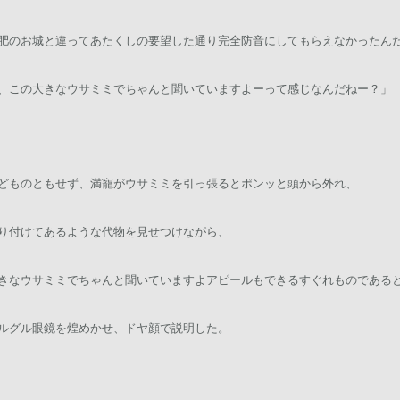
肥のお城と違ってあたくしの要望した通り完全防音にしてもらえなかったん
、この大きなウサミミでちゃんと聞いていますよーって感じなんだねー？」
どものともせず、満寵がウサミミを引っ張るとポンッと頭から外れ、
り付けてあるような代物を見せつけながら、
きなウサミミでちゃんと聞いていますよアピールもできるすぐれものである
ルグル眼鏡を煌めかせ、ドヤ顔で説明した。