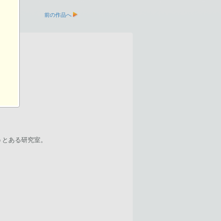
前の作品へ
？」
うとある研究室。