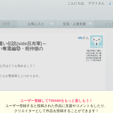
こんにちは、 ゲストさん
よ
・管理
お気に入り
交流・上達支援
メッ
sts
さん
い伝説(side呂布軍)～
い奪還編⑩・程仲徳の
な方はどうも初めまして！
たちが曹操軍とぶつかります。
示
ユーザー登録してTINAMIをもっと楽しもう！
恋
音々音
霞
高順
白蓮
稟
徐晃
張郃
ユーザー登録すると投稿された作品に支援やコメントをしたり、
10-02 00:01:41 投稿 ／ 全6ページ 総閲覧数：3723 閲覧ユーザー数：3424
クリエイターとして作品を投稿することができます！