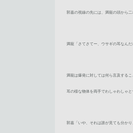
郭嘉の視線の先には、満寵の頭から二
満寵「さてさてー、ウサギの耳なんだ
満寵は爆発に対しては何ら言及するこ
耳の様な物体を両手でわしゃわしゃと
郭嘉「いや、それは誰が見ても分かり