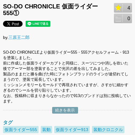
SO-DO CHRONICLE 仮面ライダー
4
555①
0
by.
三原王二郎
SO-DO CHRONICLEより仮面ライダー555・555アクセルフォーム・913
を塗装しました。
前に作成した仮面ライダーカブトと同様に、スーツにつや消しを吹いた
後でアーマー部を塗装することで光沢の差を出してみました。
製品のままだと膝を曲げた時にフォトンブラッドのラインが途切れてし
まうので、塗装で延長しています。
ミッションメモリーもモールドで再現されていますが、さすがに細かす
ぎるのでシールを切り貼りしています。
なお、投稿枠に収まりきらなかったので913のブンドドは別に投稿してい
ます。
続きを表示
タグ
仮面ライダー555
装動
仮面ライダー913
装動クロニクル