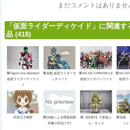
まだコメントはありませ
「仮面ライダーディケイド」に関連す
品 (418)
Figure-rise Standard
装動 仮面ライダーガ
SO-DO CHRONICLE
SO-DO
仮面ライダーディケイ
ッチャード
仮面ライダーシリーズ
仮面ライ
ド
若王子蜜柑
[年齢による閲覧制限
【財団X】十面鬼ユ
装動 
対象の作品です]
ム・キミル
ット 