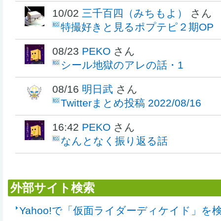
10/02
三千百四（みちもよ）
さん
特撮好きと見るポプテピ２期OP
08/23
PEKO
さん
シール地獄のアレの話・1
08/16
明日武
さん
Twitterまとめ投稿 2022/08/16
16:42
PEKO
さん
なんとなく振り返る話
外部サイト検索
Yahoo!で「仮面ライダーディケイド」を