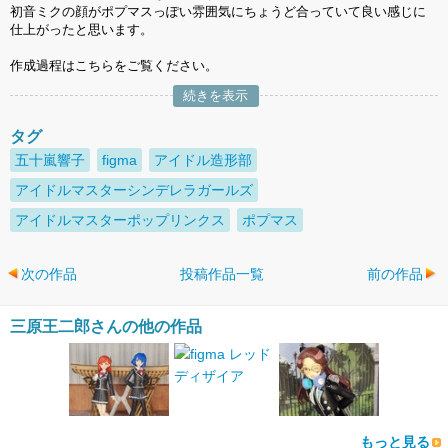
初音ミクの顔がポプマスっぽい雰囲気にちょうど合っていて良い感じに
仕上がったと思います。
作成過程はこちらをご覧ください。
続きを表示
タグ
五十嵐響子
figma
アイドル造形部
アイドルマスターシンデレラガールズ
アイドルマスターポップリンクス
ポプマス
次の作品
投稿作品一覧
前の作品
三原王二郎さんの他の作品
もっと見る