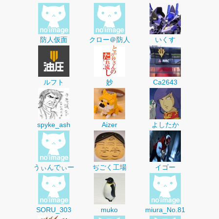
防人仮面
クロー＠防人
いくす
ルフト
妙
Ca2643
spyke_ash
Aizer
よしたか
うぃんでぃー
ぢごく工場
イゴー
SORU_303
muko
miura_No.81