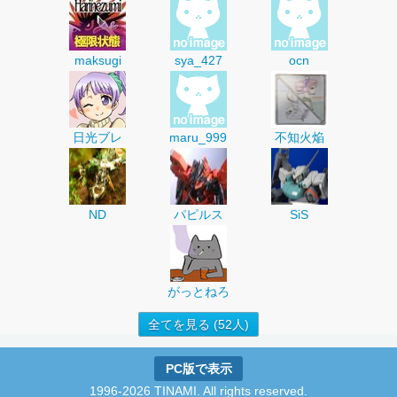
maksugi
sya_427
ocn
日光ブレ
maru_999
不知火焔
ND
パピルス
SiS
がっとねろ
全てを見る (52人)
PC版で表示
1996-2026 TINAMI. All rights reserved.