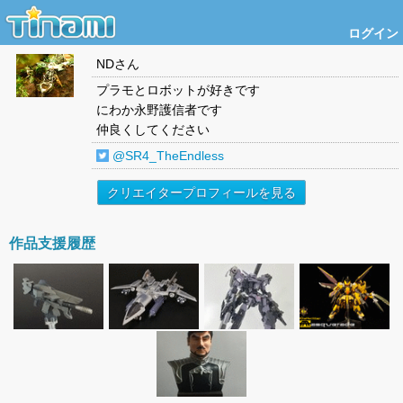
ログイン
ND
さん
プラモとロボットが好きです
にわか永野護信者です
仲良くしてください
@SR4_TheEndless
クリエイタープロフィールを見る
作品支援履歴