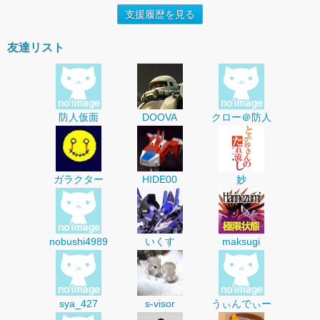
支援履歴を見る
友達リスト
防人仮面
DOOVA
クロー＠防人
ガラクター
HIDE00
妙
nobushi4989
いくす
maksugi
sya_427
s-visor
うぃんでぃー