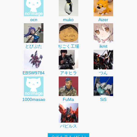
ocn
muko
Aizer
とびぶた
ぢごく工場
ikmt
EBSW9784
アキヒラ
つん
1000masao
FuMa
SiS
パピルス