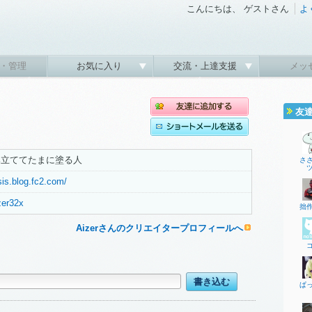
こんにちは、 ゲストさん
よ
・管理
お気に入り
交流・上達支援
メッ
友
み立ててたまに塗る人
さ
is.blog.fc2.com/
izer32x
拙
Aizerさんのクリエイタープロフィールへ
ぱ