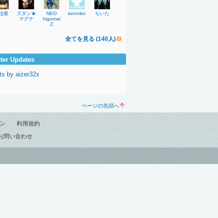
冶屋
ズダン★
NEO
kenmko
ちいた
マグナ
higumal
Z
全てを見る (140人)
tter Updates
ts by aizer32x
ページの先頭へ
ン
利用規約
お問い合わせ