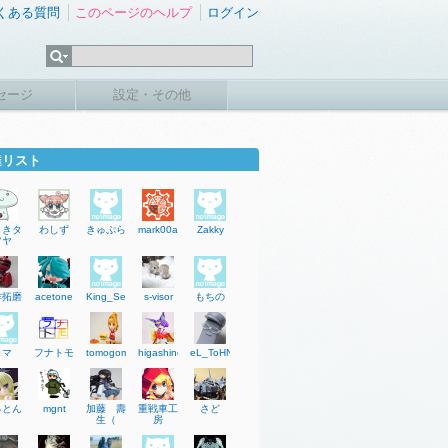
くある質問
このページのヘルプ
ログイン
セージ
設定・その他
達リスト
さきタ
わしず
きゅぷら
mark00ac
Zakky
ツヤ
作拓磨
acetone
King_SeungH
s-visor
もちの
コマ
フナトモ
tomogomahu
higashinokana
eL_ToHNo
っとん
mgnt
加藤 壽
重戦車工
さど
生（
房