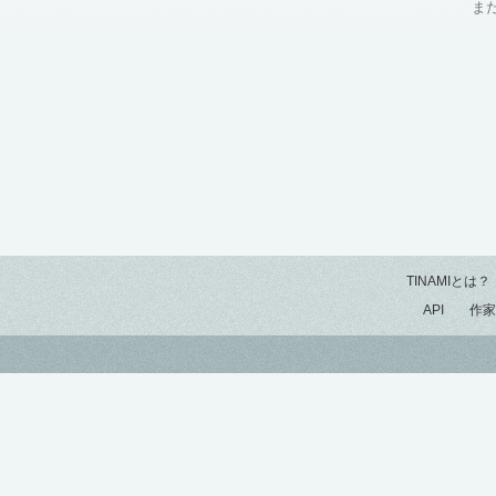
ま
TINAMIとは？
API
作家