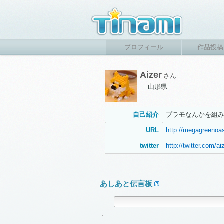
プロフィール
作品投稿
Aizer
さん
山形県
自己紹介
プラモなんかを組
URL
http://megagreenoas
twitter
http://twitter.com/a
あしあと伝言板