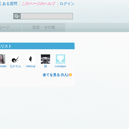
くある質問
このページのヘルプ
ログイン
セージ
設定・その他
達リスト
malion
なかちん
midouji
誠
cutnipper
全てを見る (5人)