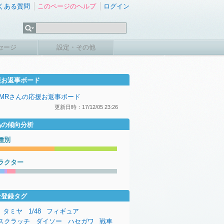
くある質問
このページのヘルプ
ログイン
セージ
設定・その他
援お返事ボード
dMRさんの応援お返事ボード
更新日時：17/12/05 23:26
品の傾向分析
種別
ラクター
な登録タグ
タミヤ
1/48
フィギュア
スクラッチ
ダイソー
ハセガワ
戦車