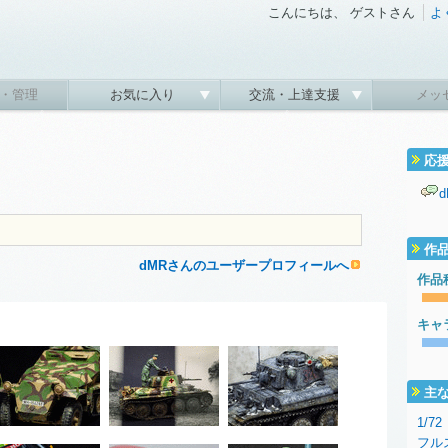
こんにちは、 ゲストさん
よ
・管理
お気に入り
交流・上達支援
メッ
応
作
dMRさんのユーザープロフィールへ
作品
キャ
主
1/72
フル