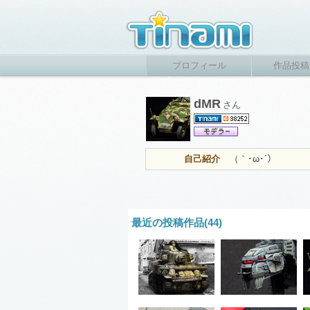
プロフィール
作品投稿
dMR
さん
自己紹介
（｀･ω･´）
最近の投稿作品(44)