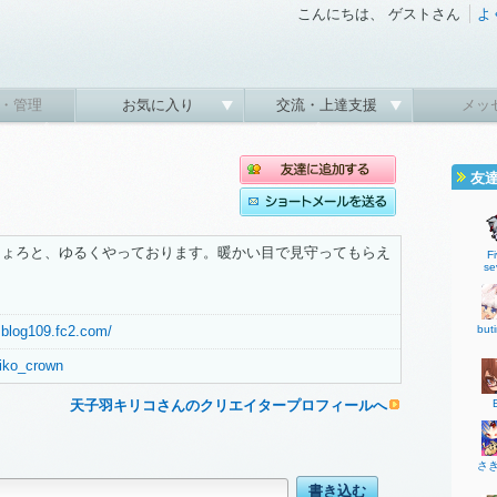
こんにちは、 ゲストさん
よ
・管理
お気に入り
交流・上達支援
メッ
友
ちょろと、ゆるくやっております。暖かい目で見守ってもらえ
Fi
se
but
0.blog109.fc2.com/
iriko_crown
天子羽キリコさんのクリエイタープロフィールへ
さ