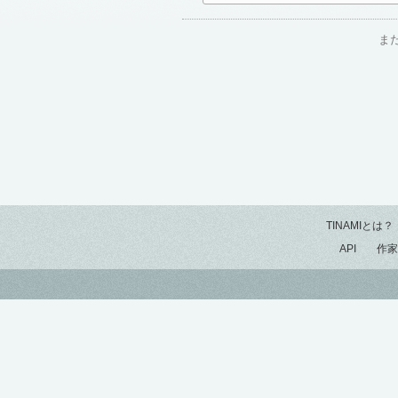
ま
TINAMIとは？
API
作家