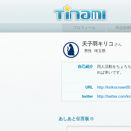
プロフィール
作品投稿
天子羽キリコ
さん
男性 埼玉県
自己紹介
同人活動をちょろ
れば幸いです。
URL
http://kirikocrown0
twitter
http://twitter.com/k
あしあと伝言板