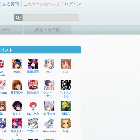
くある質問
このページのヘルプ
ログイン
セージ
設定・その他
達リスト
ve-
muta
遠藤辰己
れい
T28
veN
imaru
長野真也
日向恭介
クレイ・
らはると
マモ
はる
EL
タクト
ねこみみ
如月ゆう
NIGA
き千鈴
如月れい
コウイチ
hamarikyuu
水銀
な