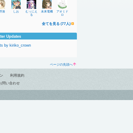
野湊
しお
むぅにえ
未来電機
アオミド
る
ロ
全てを見る (77人)
tter Updates
s by kiriko_crown
ページの先頭へ
ン
利用規約
お問い合わせ