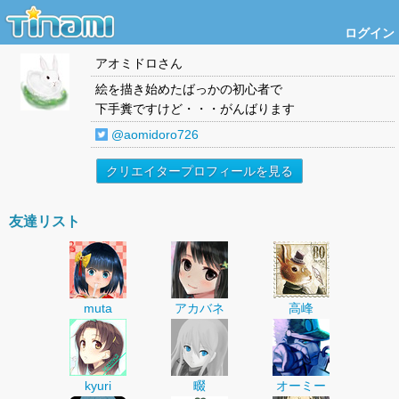
ログイン
アオミドロ
さん
絵を描き始めたばっかの初心者で
下手糞ですけど・・・がんばります
@aomidoro726
クリエイタープロフィールを見る
友達リスト
muta
アカバネ
高峰
kyuri
畷
オーミー