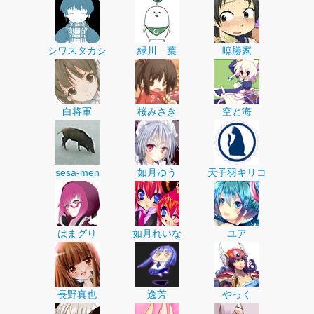
シワスタカシ
緑川 葉
暁勝家
白将軍
桜みさき
空と海
sesa-men
如月ゆう
天子羽キリコ
はまグり
如月れいな
ユア
長野真也
逸芳
やっく