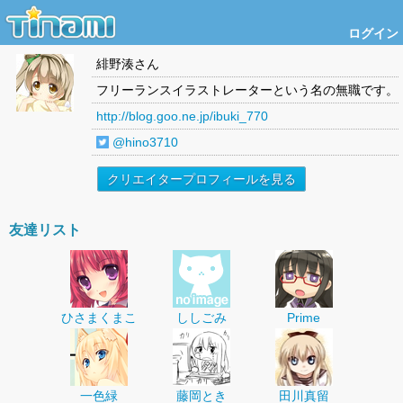
ログイン
緋野湊
さん
フリーランスイラストレーターという名の無職です。
http://blog.goo.ne.jp/ibuki_770
@hino3710
クリエイタープロフィールを見る
友達リスト
ひさまくまこ
ししごみ
Prime
一色緑
藤岡とき
田川真留