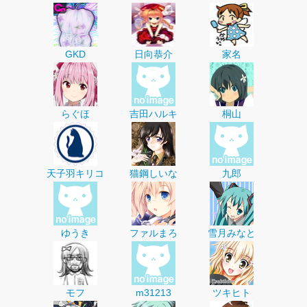
GKD
日向恭介
家名
らぐほ
吉田ハルキ
桐山
天子羽キリコ
猫鋼しいな
九郎
ゆうき
ファルまろ
雪月みなと
モフ
m31213
ツキヒト