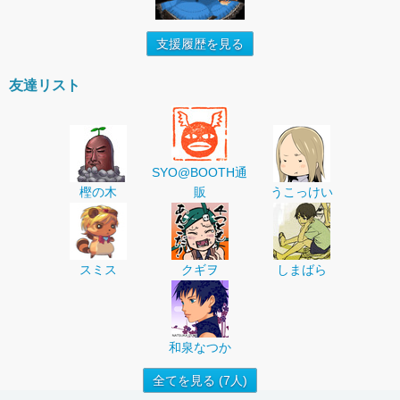
支援履歴を見る
友達リスト
SYO@BOOTH通
樫の木
販
うこっけい
スミス
クギヲ
しまばら
和泉なつか
全てを見る (7人)