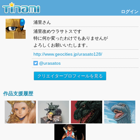
ログイン
浦里
さん
浦里改めウラサトスです
特に何か変ったわけでもありませんが
よろしくお願いいたします。
http://www.geocities.jp/urasato128/
@urasatos
クリエイタープロフィールを見る
作品支援履歴