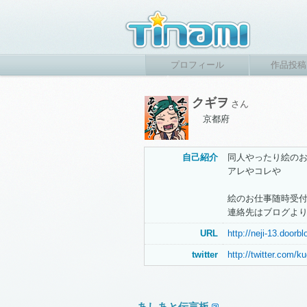
プロフィール
作品投稿
クギヲ
さん
京都府
自己紹介
同人やったり絵の
アレやコレや
絵のお仕事随時受
連絡先はブログよ
URL
http://neji-13.doorbl
twitter
http://twitter.com/k
あしあと伝言板