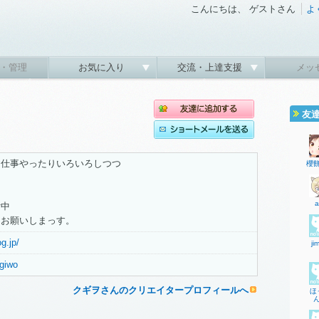
こんにちは、 ゲストさん
よ
・管理
お気に入り
交流・上達支援
メッ
友
お仕事やったりいろいろしつつ
櫻
付中
りお願いしまっす。
og.jp/
ji
ugiwo
クギヲさんのクリエイタープロフィールへ
ほ