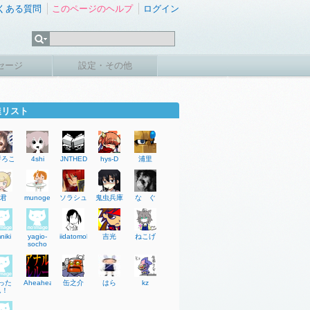
くある質問
このページのヘルプ
ログイン
セージ
設定・その他
達リスト
餅ろこ
4shi
JNTHED
hys-D
浦里
a君
munoge
ソラシュ
鬼虫兵庫
な ぐ
mniki
yagio-
iidatomoki
吉光
ねこげ
socho
った
Aheahead
缶之介
はら
kz
ん！