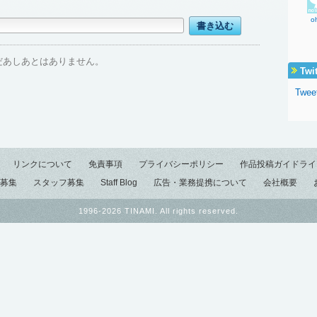
o
だあしあとはありません。
Twi
Twee
リンクについて
免責事項
プライバシーポリシー
作品投稿ガイドライ
募集
スタッフ募集
Staff Blog
広告・業務提携について
会社概要
1996-2026 TINAMI. All rights reserved.