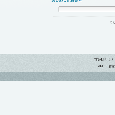
ま
TINAMIとは？
API
作家