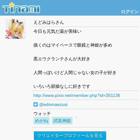
ログイン
えどみはら
さん
今日も元気だ薬が美味い
描くのはマイペースで眼鏡と神姫が多め
黒エウクランテさんが大好き
人間っぽいけど人間じゃない女の子が好き
いろいろ節操なしに好きです
http://www.pixiv.net/member.php?id=351136
@edomaezusi
ウォッチ
めがね
武装神姫
クリエイタープロフィールを見る