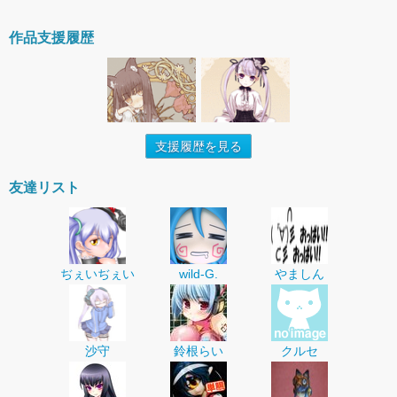
作品支援履歴
支援履歴を見る
友達リスト
ぢぇいぢぇい
wild-G.
やましん
沙守
鈴根らい
クルセ