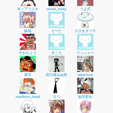
木ノ下ツユキ
tanuki_tukky
うよ式
鎮哉
そーた
ささきタツヤ
やおちょう
犬ころ
ワッシャー
葵月
助六屋ゐぬ助
takamura
marlboro_head
ろつ
如月彩女