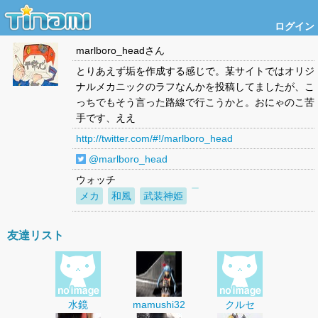
ログイン
marlboro_head
さん
とりあえず垢を作成する感じで。某サイトではオリジ
ナルメカニックのラフなんかを投稿してましたが、こ
っちでもそう言った路線で行こうかと。おにゃのこ苦
手です、ええ
http://twitter.com/#!/marlboro_head
@marlboro_head
ウォッチ
メカ
和風
武装神姫
友達リスト
水鏡
mamushi32
クルセ