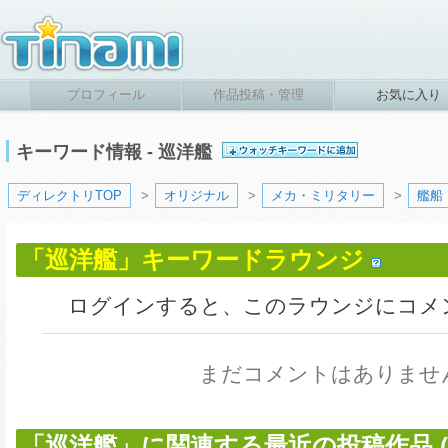
プロフィール
作品投稿・管理
お気に入り
キーワード情報 - 巡洋艦
ディレクトリTOP
>
オリジナル
>
メカ・ミリタリー
>
艦船
「巡洋艦」キーワードラウンジ
ログインすると、このラウンジにコメ
まだコメントはありませ
「巡洋艦」に関連する最近の投稿作品 (6