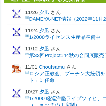
11/26
夕凪
さん
DAMEYA-NET情報（2022年11月
11/24
夕凪
さん
1/2000ライセンス生産品準備中
11/12
夕凪
さん
第33回Project144秋の合同展
11/01
ChouIsamu
さん
ロシア正教会、プーチン大統領を
ト」に任命
10/27
夕凪
さん
1/2000 軽巡洋艦ライプツィヒ
（ニョッチの工房製）