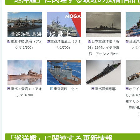
重巡洋艦 鳥海（アオ
重巡洋艦最上（タミ
日本重巡洋艦『高
英巡洋
シマ 1/700）
ヤ1/700）
雄』1944レイテ沖海
オシマ
戦 アオシマ旧Ver.
重巡＜愛宕＞：アオ
重雷装艦 北上
重巡洋艦摩耶
ホワイ
シマ 1/700
モデル1/
軍アリシ
洋艦H
（
「巡洋艦」に関連する更新情報