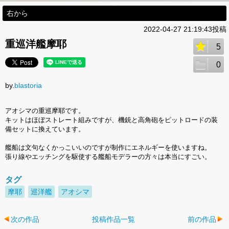
右から
2022-04-27 21:19:43投稿
重巡洋艦摩耶
5
0
by.
blastoria
アオシマの重巡摩耶です。
キットはほぼストレート組みですが、機銃と高角砲をピットロードの装
備セットに換えています。
艦船は文句なくかっこいいのですが制作にエネルギーを使いますね。
張り線やエッチングを駆使する艦船モデラーの方々は本当にすごい。
タグ
摩耶
巡洋艦
アオシマ
次の作品
投稿作品一覧
前の作品