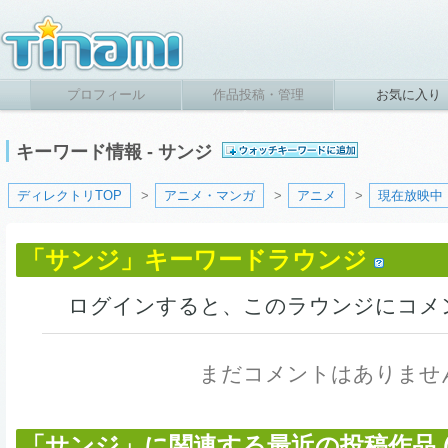
プロフィール
作品投稿・管理
お気に入り
キーワード情報 - サンジ
ディレクトリTOP
>
アニメ・マンガ
>
アニメ
>
現在放映中
「サンジ」キーワードラウンジ
ログインすると、このラウンジにコメ
まだコメントはありませ
「サンジ」に関連する最近の投稿作品 (6