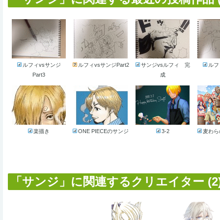
ルフィvsサンジ
ルフィvsサンジPart2
サンジvsルフィ 完
ルフ
Part3
成
楽描き
ONE PIECEのサンジ
3-2
麦わら
「サンジ」に関連するクリエイター (2