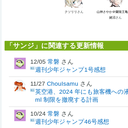
クソリリ
さん
山神さやか＠蘭陵王亀
姥沼
さん
「サンジ」に関連する更新情報
12/05
常磐
さん
週刊少年ジャンプ1号感想
11/27
ChouIsamu
さん
英空港、2024 年にも旅客機への液
ml 制限を撤廃する計画
10/24
常磐
さん
週刊少年ジャンプ46号感想