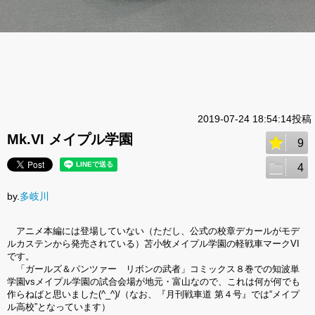
2019-07-24 18:54:14投稿
Mk.VI メイプル学園
9
4
by.
多岐川
アニメ本編には登場していない（ただし、公式の校章デカールがモデ
ルカステンから発売されている）苫小牧メイプル学園の軽戦車マークVI
です。
「ガールズ＆パンツァー リボンの武者」コミックス８巻での知波単
学園vsメイプル学園の試合会場が地元・富山なので、これは何が何でも
作らねばと思いました(^_^)/（なお、『月刊戦車道 第４号』では“メイプ
ル高校”となっています）