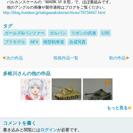
バルカンスケールの「MARK VI Ｂ型」で、ほぼ素組みです。
他のアングルの画像や製作過程はブログをご覧ください。
http://blog.livedoor.jp/takigawakobo/archives/79734447.html
タグ
ガールズ&パンツァー
ガルパン
リボンの武者
1/35
プラモデル
AFV
模型戦車道
合成写真
次の作品
投稿作品一覧
前の作品
多岐川さんの他の作品
もっと見る
コメントを書く
書き込みと閲覧には
ログイン
が必要です。