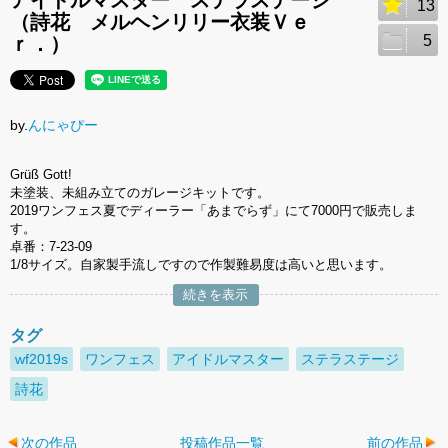
アイドルマスター ステラステージ
13
（詩花 メルヘンリリー衣装Ｖｅ
5
ｒ．）
by.
んにゃぴー
Grüß Gott!
未塗装、未組み立てのガレージキットです。
2019ワンフェス夏でディーラー「あまでらず」にて7000円で販売しま
す。
卓番：7-23-09
1/8サイズ。自家製手流しですので作製難易度は高いと思います。
続きを表示
タグ
wf2019s
ワンフェス
アイドルマスター
ステラステージ
詩花
次の作品
投稿作品一覧
前の作品