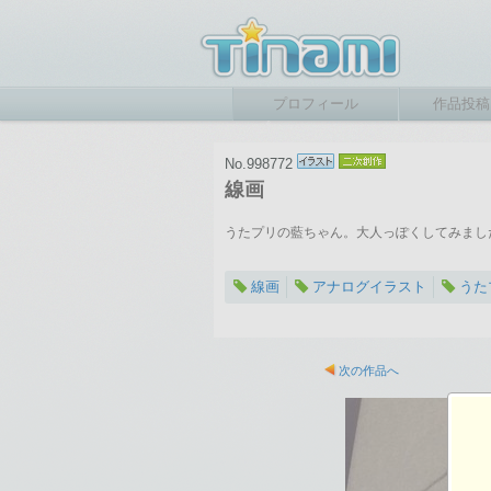
プロフィール
作品投稿
No.998772
線画
うたプリの藍ちゃん。大人っぽくしてみました
線画
アナログイラスト
うた
2019-07-12 06:53
総閲覧数：917 閲
次の作品へ
1024×1365ピクセル