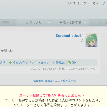
こんにちは、 ゲストさん
よ
・管理
お気に入り
交流・上達支援
メッ
Kazufumi_oekaki
さ
ん
(当社比)
プリ
うたの☆プリンスさまっ♪
美風藍
SP
2019-07-12 06:53:44 投稿 ／ 1024×1365ピクセル
:44 投稿
覧ユーザー数：917
Kazufumi_oekakiさんの投稿作品一覧
ユーザー登録してTINAMIをもっと楽しもう！
ユーザー登録すると投稿された作品に支援やコメントをしたり、
クリエイターとして作品を投稿することができます！