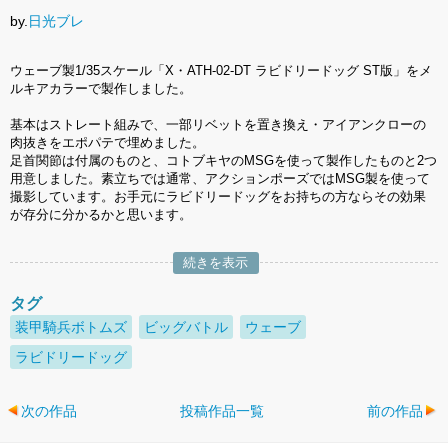
by.
日光ブレ
ウェーブ製1/35スケール「X・ATH-02-DT ラビドリードッグ ST版」をメ
ルキアカラーで製作しました。
基本はストレート組みで、一部リベットを置き換え・アイアンクローの
肉抜きをエポパテで埋めました。
足首関節は付属のものと、コトブキヤのMSGを使って製作したものと2つ
用意しました。素立ちでは通常、アクションポーズではMSG製を使って
撮影しています。お手元にラビドリードッグをお持ちの方ならその効果
が存分に分かるかと思います。
続きを表示
タグ
装甲騎兵ボトムズ
ビッグバトル
ウェーブ
ラビドリードッグ
次の作品
投稿作品一覧
前の作品