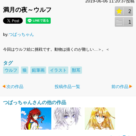
2019-06-06 11:20:37投稿
満月の夜～ウルフ
2
1
by.
つばっちゃん
今回はウルフ絵に挑戦です。動物は描くのが難しい…＞。＜
タグ
ウルフ
狼
鉛筆画
イラスト
獣耳
次の作品
投稿作品一覧
前の作品
つばっちゃんさんの他の作品