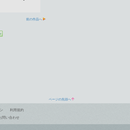
前の作品へ
ページの先頭へ
ン
利用規約
お問い合わせ