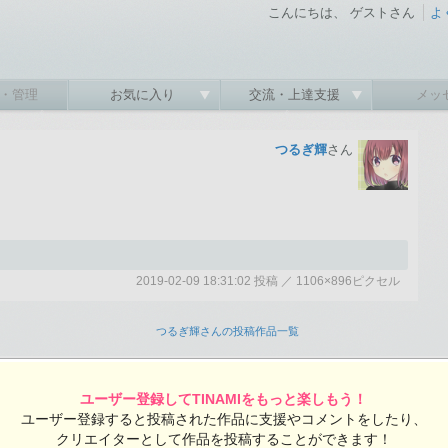
こんにちは、 ゲストさん
よ
・管理
お気に入り
交流・上達支援
メッ
つるぎ輝
さん
2019-02-09 18:31:02 投稿 ／ 1106×896ピクセル
:02 投稿
覧ユーザー数：941
つるぎ輝さんの投稿作品一覧
ユーザー登録してTINAMIをもっと楽しもう！
ユーザー登録すると投稿された作品に支援やコメントをしたり、
クリエイターとして作品を投稿することができます！