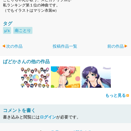
私ランキング第１位の神曲です。
（でもイラストはマリン衣装w）
タグ
μ's
南ことり
次の作品
投稿作品一覧
前の作品
ぱどかさんの他の作品
もっと見る
コメントを書く
書き込みと閲覧には
ログイン
が必要です。