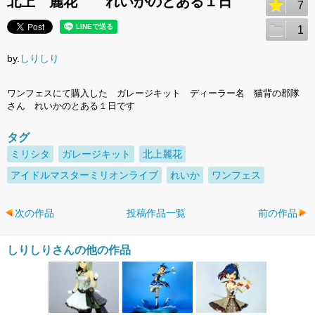
北上 麗花 れいかのとある１日
7
1
by.
しりしり
ワンフェスにて購入した ガレージキット ディーラー名 猫背の郡隊
さん れいかのとある１日です
タグ
ミリシタ
ガレージキット
北上麗花
アイドルマスターミリオンライブ
れいか
ワンフェス
次の作品
投稿作品一覧
前の作品
しりしりさんの他の作品