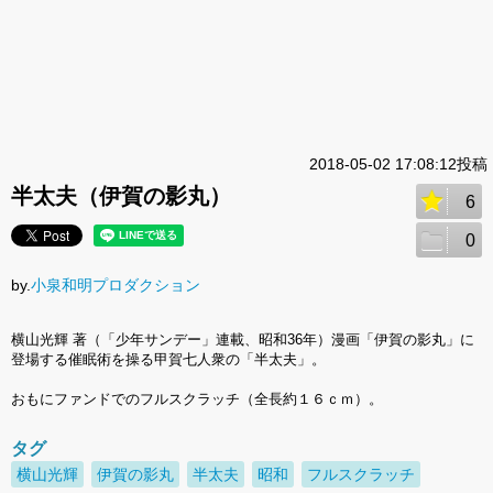
2018-05-02 17:08:12投稿
半太夫（伊賀の影丸）
6
0
by.
小泉和明プロダクション
横山光輝 著（「少年サンデー」連載、昭和36年）漫画「伊賀の影丸」に
登場する催眠術を操る甲賀七人衆の「半太夫」。
おもにファンドでのフルスクラッチ（全長約１６ｃｍ）。
タグ
横山光輝
伊賀の影丸
半太夫
昭和
フルスクラッチ