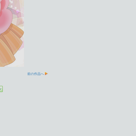
前の作品へ