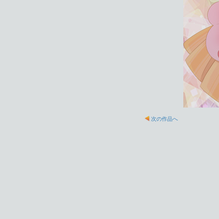
次の作品へ