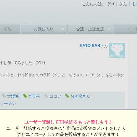
こんにちは、 ゲストさん
よ
・管理
お気に入り
交流・上達支援
メッ
KATO SAN
さん
を描いてみました。(≧∇≦)
ていると、おそ松さんのカラ松（左）とごちうさのココア（右）を思い浮か
大澤修
カラ松
ココア
おそ松さん
ラーメン
2018-03-16 10:03:24 投稿 ／ 3264×2448ピクセル
:24 投稿
ユーザー登録してTINAMIをもっと楽しもう！
覧ユーザー数：1346
KATO SANさんの投稿作品一覧
ユーザー登録すると投稿された作品に支援やコメントをしたり、
クリエイターとして作品を投稿することができます！