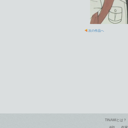
次の作品へ
TINAMIとは？
API
作家