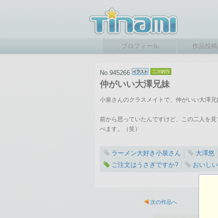
プロフィール
作品投稿
No.945266
仲がいい大澤兄妹
小泉さんのクラスメイトで、仲がいい大澤兄妹
前から思っていたんですけど、この二人を見
べます。（笑）
ラーメン大好き小泉さん
大澤悠
ご注文はうさぎですか?
おいしい
2018-03-16 10:03
総閲覧数：1347 閲
次の作品へ
3264×2448ピクセル