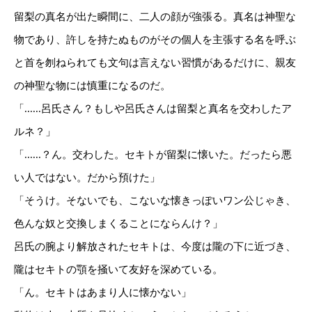
留梨の真名が出た瞬間に、二人の顔が強張る。真名は神聖な
物であり、許しを持たぬものがその個人を主張する名を呼ぶ
と首を刎ねられても文句は言えない習慣があるだけに、親友
の神聖な物には慎重になるのだ。
「......呂氏さん？もしや呂氏さんは留梨と真名を交わしたア
ルネ？」
「......？ん。交わした。セキトが留梨に懐いた。だったら悪
い人ではない。だから預けた」
「そうけ。そないでも、こないな懐きっぽいワン公じゃき、
色んな奴と交換しまくることにならんけ？」
呂氏の腕より解放されたセキトは、今度は隴の下に近づき、
隴はセキトの顎を掻いて友好を深めている。
「ん。セキトはあまり人に懐かない」