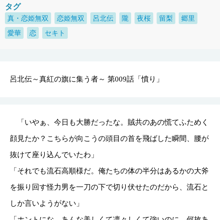
タグ
真・恋姫無双
恋姫無双
呂北伝
隴
夜桜
留梨
郷里
愛華
恋
セキト
呂北伝～真紅の旗に集う者～ 第009話「憤り」
「いやぁ、今日も大勝だったな。賊共のあの慌てふためく
顔見たか？こちらが向こうの頭目の首を飛ばした瞬間、腰が
抜けて座り込んでいたわ」
「それでも流石高順様だ。俺たちの体の半分はあるかの大斧
を振り回す怪力男を一刀の下で切り伏せたのだから、流石と
しか言いようがない」
「ホントにな。あんな美しくて凛々しくて強いのに、何故あ