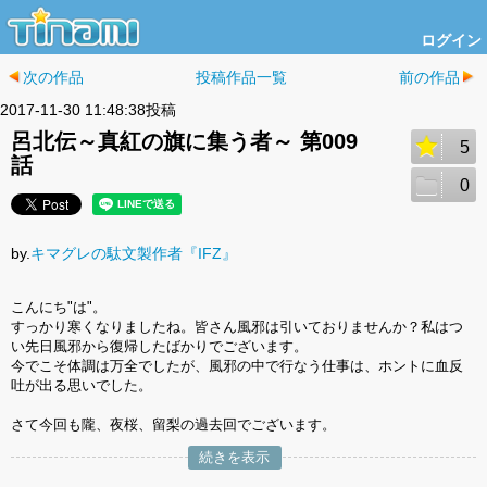
ログイン
次の作品
投稿作品一覧
前の作品
2017-11-30 11:48:38投稿
呂北伝～真紅の旗に集う者～ 第009
5
話
0
by.
キマグレの駄文製作者『IFZ』
こんにち"は"。
すっかり寒くなりましたね。皆さん風邪は引いておりませんか？私はつ
い先日風邪から復帰したばかりでございます。
今でこそ体調は万全でしたが、風邪の中で行なう仕事は、ホントに血反
吐が出る思いでした。
さて今回も隴、夜桜、留梨の過去回でございます。
続きを表示