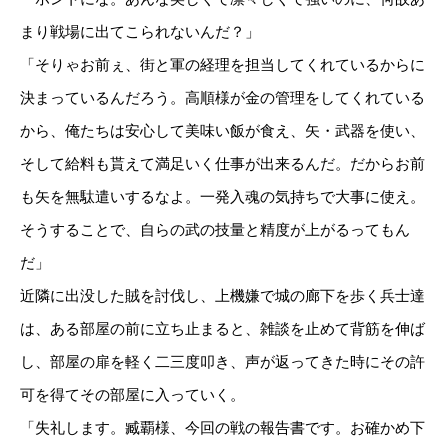
まり戦場に出てこられないんだ？」
「そりゃお前ぇ、街と軍の経理を担当してくれているからに
決まっているんだろう。高順様が金の管理をしてくれている
から、俺たちは安心して美味い飯が食え、矢・武器を使い、
そして給料も貰えて満足いく仕事が出来るんだ。だからお前
も矢を無駄遣いするなよ。一発入魂の気持ちで大事に使え。
そうすることで、自らの武の技量と精度が上がるってもん
だ」
近隣に出没した賊を討伐し、上機嫌で城の廊下を歩く兵士達
は、ある部屋の前に立ち止まると、雑談を止めて背筋を伸ば
し、部屋の扉を軽く二三度叩き、声が返ってきた時にその許
可を得てその部屋に入っていく。
「失礼します。臧覇様、今回の戦の報告書です。お確かめ下