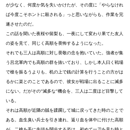
が少なく、何度か気を失いかけたが、その度に「やらなけれ
ば今度こそホントに殺される」っと思いながらも、作業を完
遂させたのだ。
この話を聞いた夜桜や留梨も、一夜にして変わり果てた友人
の姿を見て、同じく高順を畏怖するようになった。
それでも三人は高順に対し畏敬の念を抱いていた。強者が集
う呂北軍内でも高順の群を抜いており、しかし本人曰く戦場
で槍を振るうよりも、机の上で銭の計算を行うことの方がは
るかに楽とのことであるので、彼女が戦場に出ることに滅多
にない。だがその”滅多な”機会を、三人は二度ほど目撃して
いる。
それは高順が近隣の賊を蹂躙して城に戻ってきた時のことで
ある。血生臭い兵士を引き連れ、返り血を体中に付けた高順
が、二槍を手に先頭を闊歩する姿は、初めて一刀を見た時と