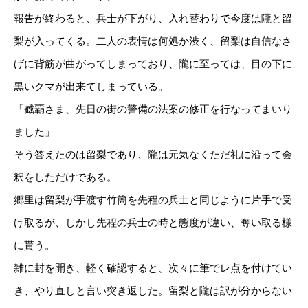
報告が終わると、兵士が下がり、入れ替わりで今度は隴と留
梨が入ってくる。二人の表情は何処か渋く、留梨は自信なさ
げに背筋が曲がってしまっており、隴に至っては、目の下に
黒いクマが出来てしまっている。
「臧覇さま、先日の街の警備の法案の修正を行なってまいり
ました」
そう答えたのは留梨であり、隴は元気なくただ礼に沿って会
釈をしただけである。
郷里は留梨が手渡す竹簡を先程の兵士と同じように片手で受
け取るが、しかし先程の兵士の時と態度が違い、奪い取る様
に貰う。
雑に封を開き、軽く確認すると、次々に筆でレ点を付けてい
き、やり直しと言い突き返した。留梨と隴は訳が分からない