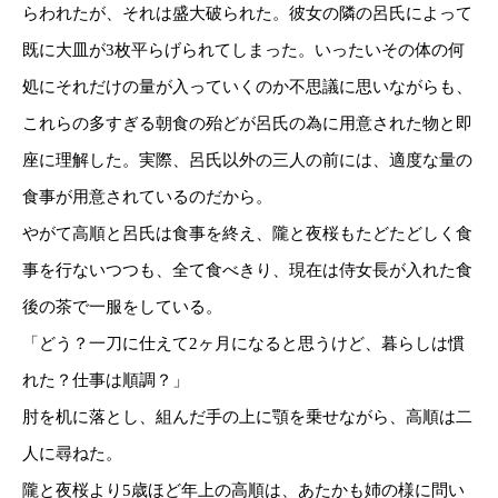
らわれたが、それは盛大破られた。彼女の隣の呂氏によって
既に大皿が3枚平らげられてしまった。いったいその体の何
処にそれだけの量が入っていくのか不思議に思いながらも、
これらの多すぎる朝食の殆どが呂氏の為に用意された物と即
座に理解した。実際、呂氏以外の三人の前には、適度な量の
食事が用意されているのだから。
やがて高順と呂氏は食事を終え、隴と夜桜もたどたどしく食
事を行ないつつも、全て食べきり、現在は侍女長が入れた食
後の茶で一服をしている。
「どう？一刀に仕えて2ヶ月になると思うけど、暮らしは慣
れた？仕事は順調？」
肘を机に落とし、組んだ手の上に顎を乗せながら、高順は二
人に尋ねた。
隴と夜桜より5歳ほど年上の高順は、あたかも姉の様に問い