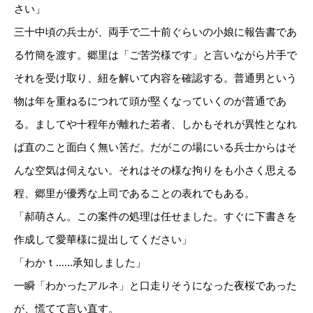
さい」
三十中頃の兵士が、両手で二十前ぐらいの小娘に報告書であ
る竹簡を渡す。郷里は「ご苦労様です」と言いながら片手で
それを受け取り、紐を解いて内容を確認する。普通男という
物は年を重ねるにつれて頭が堅くなっていくのが普通であ
る。ましてや十程年が離れた若者、しかもそれが異性となれ
ば直のこと面白く無い筈だ。だがこの場にいる兵士からはそ
んな空気は伺えない。それはその様な拘りをも小さく思える
程、郷里が優秀な上司であることの表れでもある。
「郝萌さん。この案件の処理は任せました。すぐに下書きを
作成して愛華様に提出してください」
「わかｔ......承知しました」
一瞬「わかったアルネ」と口走りそうになった夜桜であった
が、慌てて言い直す。