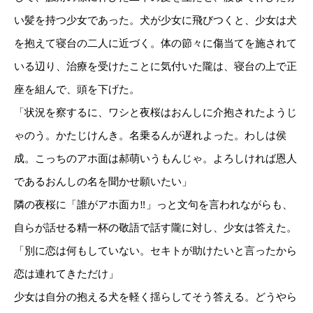
い髪を持つ少女であった。犬が少女に飛びつくと、少女は犬
を抱えて寝台の二人に近づく。体の節々に傷当てを施されて
いる辺り、治療を受けたことに気付いた隴は、寝台の上で正
座を組んで、頭を下げた。
「状況を察するに、ワシと夜桜はおんしに介抱されたようじ
ゃのう。かたじけんき。名乗るんが遅れよった。わしは侯
成。こっちのアホ面は郝萌いうもんじゃ。よろしければ恩人
であるおんしの名を聞かせ願いたい」
隣の夜桜に「誰がアホ面カ‼」っと文句を言われながらも、
自らが話せる精一杯の敬語で話す隴に対し、少女は答えた。
「別に恋は何もしていない。セキトが助けたいと言ったから
恋は連れてきただけ」
少女は自分の抱える犬を軽く揺らしてそう答える。どうやら