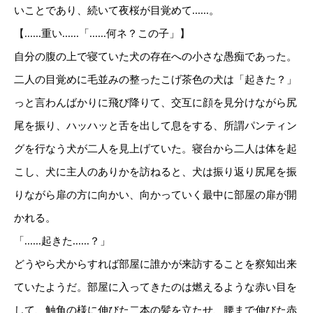
いことであり、続いて夜桜が目覚めて......。
【......重い......「......何ネ？この子」】
自分の腹の上で寝ていた犬の存在への小さな愚痴であった。
二人の目覚めに毛並みの整ったこげ茶色の犬は「起きた？」
っと言わんばかりに飛び降りて、交互に顔を見分けながら尻
尾を振り、ハッハッと舌を出して息をする、所謂パンティン
グを行なう犬が二人を見上げていた。寝台から二人は体を起
こし、犬に主人のありかを訪ねると、犬は振り返り尻尾を振
りながら扉の方に向かい、向かっていく最中に部屋の扉が開
かれる。
「......起きた......？」
どうやら犬からすれば部屋に誰かが来訪することを察知出来
ていたようだ。部屋に入ってきたのは燃えるような赤い目を
して、触角の様に伸びた二本の髪を立たせ、腰まで伸びた赤