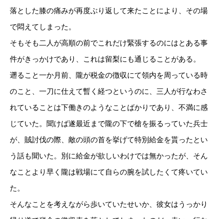
落とした膝の痛みが再度ぶり返して来たことにより、その場
で悶えてしまった。
そもそも二人が高順の前でこれだけ緊張するのにはとある事
件がきっかけであり、これは留梨にも通じることがある。
遡ること一か月前、隴が税金の徴収にて領内を周っている時
のこと、一刀に仕えて暫く経つというのに、三人が行なわさ
れていることは下働きのようなことばかりであり、不満に感
じていた。聞けば遂最近まで隴の下で槍を振るっていた兵士
が、賊討伐の際、敵の頭の首を挙げて特別給金を貰ったとい
う話も聞いた。別に給金が欲しいわけでは無かったが、そん
なことより早く隴は戦場にて自らの腕を試したくて疼いてい
た。
そんなことを考えながら歩いていたせいか、彼女はうっかり