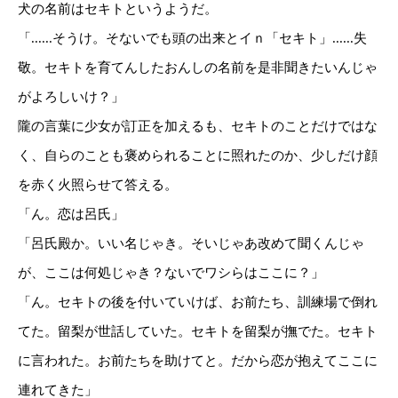
犬の名前はセキトというようだ。
「......そうけ。そないでも頭の出来とイｎ「セキト」......失
敬。セキトを育てんしたおんしの名前を是非聞きたいんじゃ
がよろしいけ？」
隴の言葉に少女が訂正を加えるも、セキトのことだけではな
く、自らのことも褒められることに照れたのか、少しだけ顔
を赤く火照らせて答える。
「ん。恋は呂氏」
「呂氏殿か。いい名じゃき。そいじゃあ改めて聞くんじゃ
が、ここは何処じゃき？ないでワシらはここに？」
「ん。セキトの後を付いていけば、お前たち、訓練場で倒れ
てた。留梨が世話していた。セキトを留梨が撫でた。セキト
に言われた。お前たちを助けてと。だから恋が抱えてここに
連れてきた」