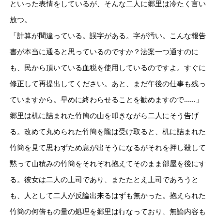
といった表情をしているが、そんな二人に郷里は冷たく言い
放つ。
「計算が間違っている。誤字がある。字が汚い。こんな報告
書が本当に通ると思っているのですか？法案一つ通すのに
も、民から頂いている血税を使用しているのですよ。すぐに
修正して再提出してください。あと、まだ午後の仕事も残っ
ていますから。早めに終わらせることを勧めますので......」
郷里は机に詰まれた竹簡の山を叩きながら二人にそう告げ
る。改めて丸められた竹簡を隴は受け取ると、机に詰まれた
竹簡を見て思わずため息が出そうになるがそれを押し殺して
黙って山積みの竹簡をそれぞれ抱えてそのまま部屋を後にす
る。彼女は二人の上司であり、またたとえ上司であろうと
も、人として二人が反論出来るはずも無かった。抱えられた
竹簡の何倍もの量の処理を郷里は行なっており、無論内容も