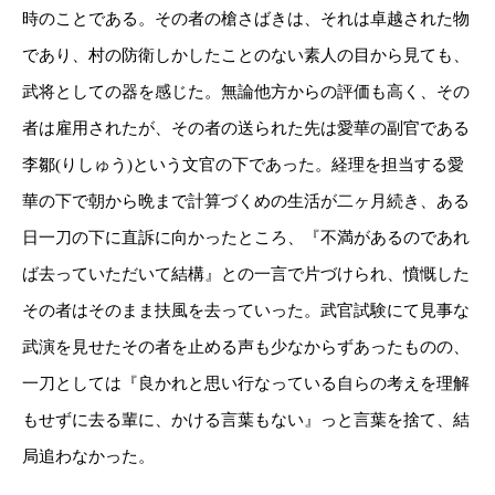
時のことである。その者の槍さばきは、それは卓越された物
であり、村の防衛しかしたことのない素人の目から見ても、
武将としての器を感じた。無論他方からの評価も高く、その
者は雇用されたが、その者の送られた先は愛華の副官である
李鄒(りしゅう)という文官の下であった。経理を担当する愛
華の下で朝から晩まで計算づくめの生活が二ヶ月続き、ある
日一刀の下に直訴に向かったところ、『不満があるのであれ
ば去っていただいて結構』との一言で片づけられ、憤慨した
その者はそのまま扶風を去っていった。武官試験にて見事な
武演を見せたその者を止める声も少なからずあったものの、
一刀としては『良かれと思い行なっている自らの考えを理解
もせずに去る輩に、かける言葉もない』っと言葉を捨て、結
局追わなかった。