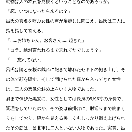
動物は人の本質を見抜くということなのであろうか。
「恋、いつになったら来るの？」
呂氏の真名を呼ぶ女性の声が扉越しに聞こえ、呂氏は二人に
指を指して答える。
「......お姉ちゃん。お客さん......起きた」
「コラ。絶対言われるまで忘れてたでしょう？」
「......忘れてない」
呂氏は隴と夜桜の戯れに飽きて離れたセキトの抱き上げ、そ
の体で顔を隠す。そして開けられた扉から入ってきた女性
は、二人の想像の斜め上をいく人物であった。
肩まで伸びた黒髪に、女性としては長身の5尺6寸の身長で、
調理をしていたのか、その姿は前掛けに、肘辺りまで腕まく
りをしており、腕から見える美しくもしっかり鍛え上げられ
たその筋は、呂北軍に二人といない人物であった。実質、呂