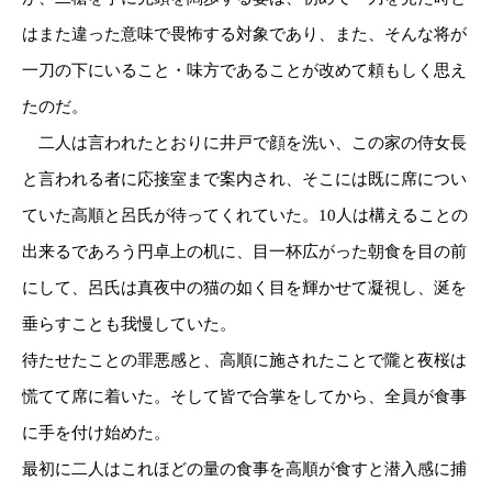
はまた違った意味で畏怖する対象であり、また、そんな将が
一刀の下にいること・味方であることが改めて頼もしく思え
たのだ。
二人は言われたとおりに井戸で顔を洗い、この家の侍女長
と言われる者に応接室まで案内され、そこには既に席につい
ていた高順と呂氏が待ってくれていた。10人は構えることの
出来るであろう円卓上の机に、目一杯広がった朝食を目の前
にして、呂氏は真夜中の猫の如く目を輝かせて凝視し、涎を
垂らすことも我慢していた。
待たせたことの罪悪感と、高順に施されたことで隴と夜桜は
慌てて席に着いた。そして皆で合掌をしてから、全員が食事
に手を付け始めた。
最初に二人はこれほどの量の食事を高順が食すと潜入感に捕