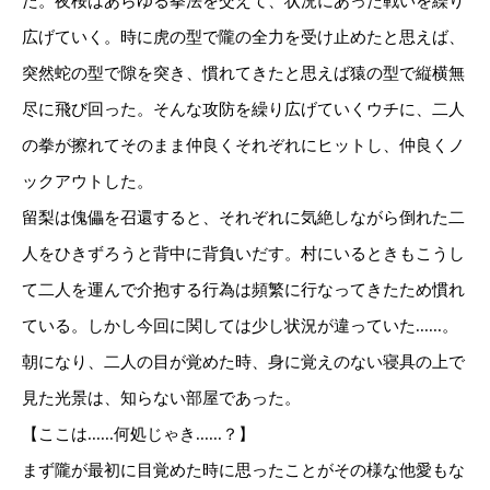
た。夜桜はあらゆる拳法を交えて、状況にあった戦いを繰り
広げていく。時に虎の型で隴の全力を受け止めたと思えば、
突然蛇の型で隙を突き、慣れてきたと思えば猿の型で縦横無
尽に飛び回った。そんな攻防を繰り広げていくウチに、二人
の拳が擦れてそのまま仲良くそれぞれにヒットし、仲良くノ
ックアウトした。
留梨は傀儡を召還すると、それぞれに気絶しながら倒れた二
人をひきずろうと背中に背負いだす。村にいるときもこうし
て二人を運んで介抱する行為は頻繁に行なってきたため慣れ
ている。しかし今回に関しては少し状況が違っていた......。
朝になり、二人の目が覚めた時、身に覚えのない寝具の上で
見た光景は、知らない部屋であった。
【ここは......何処じゃき......？】
まず隴が最初に目覚めた時に思ったことがその様な他愛もな