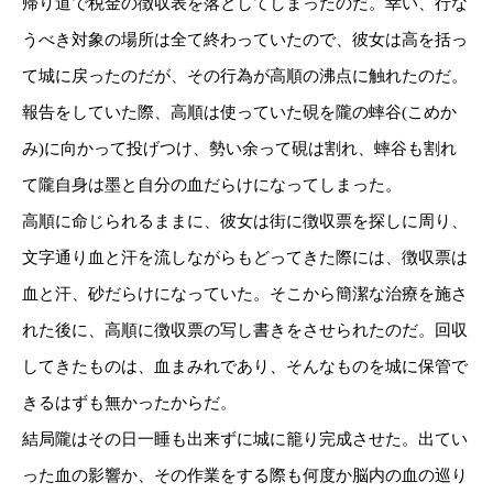
帰り道で税金の徴収表を落としてしまったのだ。幸い、行な
うべき対象の場所は全て終わっていたので、彼女は高を括っ
て城に戻ったのだが、その行為が高順の沸点に触れたのだ。
報告をしていた際、高順は使っていた硯を隴の蟀谷(こめか
み)に向かって投げつけ、勢い余って硯は割れ、蟀谷も割れ
て隴自身は墨と自分の血だらけになってしまった。
高順に命じられるままに、彼女は街に徴収票を探しに周り、
文字通り血と汗を流しながらもどってきた際には、徴収票は
血と汗、砂だらけになっていた。そこから簡潔な治療を施さ
れた後に、高順に徴収票の写し書きをさせられたのだ。回収
してきたものは、血まみれであり、そんなものを城に保管で
きるはずも無かったからだ。
結局隴はその日一睡も出来ずに城に籠り完成させた。出てい
った血の影響か、その作業をする際も何度か脳内の血の巡り