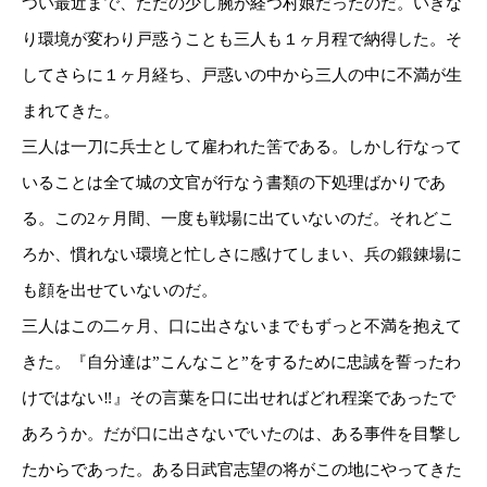
つい最近まで、ただの少し腕が経つ村娘だったのだ。いきな
り環境が変わり戸惑うことも三人も１ヶ月程で納得した。そ
してさらに１ヶ月経ち、戸惑いの中から三人の中に不満が生
まれてきた。
三人は一刀に兵士として雇われた筈である。しかし行なって
いることは全て城の文官が行なう書類の下処理ばかりであ
る。この2ヶ月間、一度も戦場に出ていないのだ。それどこ
ろか、慣れない環境と忙しさに感けてしまい、兵の鍛錬場に
も顔を出せていないのだ。
三人はこの二ヶ月、口に出さないまでもずっと不満を抱えて
きた。『自分達は”こんなこと”をするために忠誠を誓ったわ
けではない‼』その言葉を口に出せればどれ程楽であったで
あろうか。だが口に出さないでいたのは、ある事件を目撃し
たからであった。ある日武官志望の将がこの地にやってきた