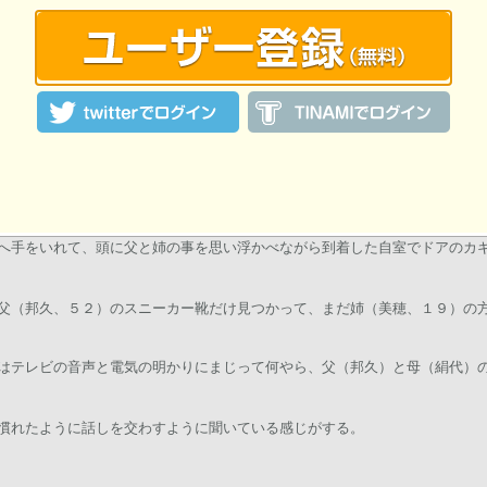
ひとしは自転車を止め、いそいで得意の２段飛ばしで自室の５０１号室へと
しれない！」
へ手をいれて、頭に父と姉の事を思い浮かべながら到着した自室でドアのカ
父（邦久、５２）のスニーカー靴だけ見つかって、まだ姉（美穂、１９）の
はテレビの音声と電気の明かりにまじって何やら、父（邦久）と母（絹代）
慣れたように話しを交わすように聞いている感じがする。