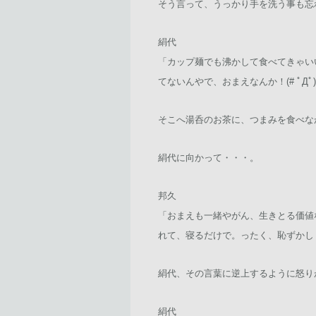
そう言って、うっかり手を洗う事も忘
絹代
「カップ麺でも沸かして食べてきゃい
てないんやで、おまえなんか！(# ﾟДﾟ
そこへ湯呑のお茶に、つまみを食べな
絹代に向かって・・・。
邦久
「おまえも一緒やがん、生きとる価値
れて、寝るだけで。ったく、恥ずかしく
絹代、その言葉に逆上するように怒り
絹代