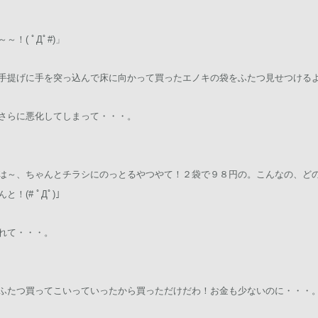
！( ﾟДﾟ#)」
手提げに手を突っ込んで床に向かって買ったエノキの袋をふたつ見せつける
さらに悪化してしまって・・・。
は～、ちゃんとチラシにのっとるやつやて！２袋で９８円の。こんなの、ど
！(# ﾟДﾟ)」
れて・・・。
ふたつ買ってこいっていったから買っただけだわ！お金も少ないのに・・・