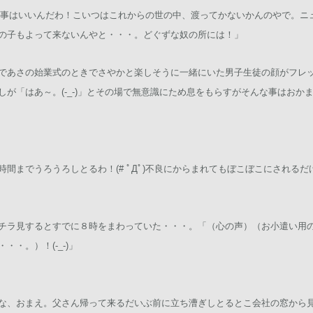
さんの事はいいんだわ！こいつはこれからの世の中、渡ってかないかんのやで。
の子もよって来ないんやと・・・。どぐずな奴の所には！」
であさの始業式のときでさやかと楽しそうに一緒にいた男子生徒の顔がフレ
が「はあ～。(-_-)」とその場で無意識にため息をもらすがそんな事はおか
間までうろうろしとるわ！(# ﾟДﾟ)不良にからまれてもぼこぼこにされる
チラ見するとすでに８時をまわっていた・・・。「（心の声）（お小遣い用
・。）！(-_-)」
な、おまえ。父さん帰って来るだいぶ前に立ち漕ぎしとるとこ会社の窓から