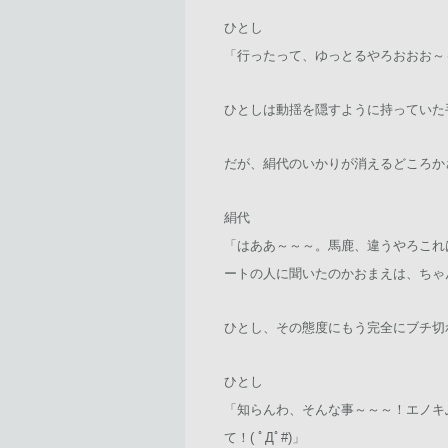
ひとし
「行ったって、ゆっとるやろおおお～～～
ひとしは動揺を隠すように持っていた
だが、絹代のいかりが消えるどころか
絹代
「はああ～～～。馬鹿、違うやろこれ
ートの人に聞いたのかおまえは、ちゃんと
ひとし、その態度にもう完全にブチ切
ひとし
「知らんわ、そんな事～～～！エノキ
て！( ﾟДﾟ#)」