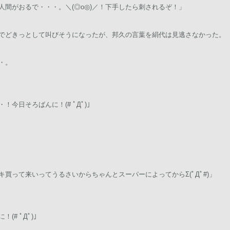
人間がおるで・・・。＼(◎o◎)／！下手したら刺されるぞ！」
の中でどきっとして叫びそうになったが、邦久の言葉を絹代は見逃さなかった。
・。
今日そろばんに！(# ﾟДﾟ)」
買って来いってうるさいからちゃんとスーパーによってからΣ(ﾟДﾟ#)」
# ﾟДﾟ)」