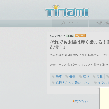
プロフィール
作品投稿
No.923762
それでも太陽は赤く染まる！
乱情！」
つかの間の気分転換で外を自転車で走らせて
だが、だいぶ心も浄化されて落ち着きを取り
帰宅
母親
怒り
父親
絵描きさんと繋がりたい
イラス
2017-
次の作品へ