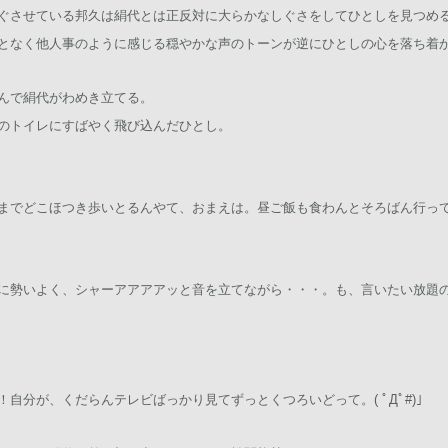
ぐさせている邦久は絹代とは正反対に大らかなしぐさをしてひとしを見つめ
となく他人事のように感じる穏やかな声のトーンが逆にひとしの心を落ち着
んで絹代がわめき立てる。
のトイレにすばやく飛び込んだひとし。
までどこほつき歩いとるんやて、おまえは。昼ご飯も食わんとそろばん行っ
に勢いよく、シャーアアアアッと音を立てながら・・・。も、言いたい放題
自分が、くだらんテレビばっかり見てずっとくつろいどって。( ﾟДﾟ#)」