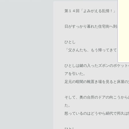
第１４回「よみがえる乱情！」
日がすっかり暮れた住宅街へ到着した
ひとし
「父さんたち、もう帰ってきてるかも
ひとしは鍵の入ったズボンのポケット
アを引いた。
足元の暗闇の靴置き場を見ると床屋の
そして、奥の台所のドアの向こうから
た。
怒っているのはどうやら絹代で邦久は
ひとし