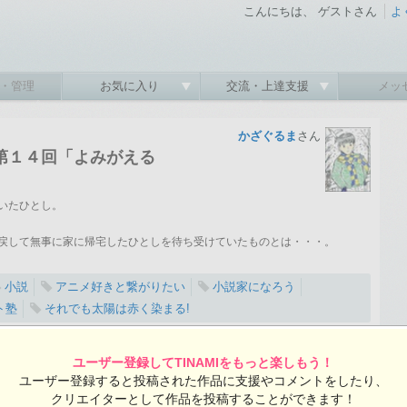
こんにちは、 ゲストさん
よ
・管理
お気に入り
交流・上達支援
メッ
かざぐるま
さん
第１４回「よみがえる
いたひとし。
戻して無事に家に帰宅したひとしを待ち受けていたものとは・・・。
小説
アニメ好きと繋がりたい
小説家になろう
ト塾
それでも太陽は赤く染まる!
09-25 21:02:47 投稿 ／ 全1ページ 総閲覧数：1012 閲覧ユーザー数：1012
ユーザー登録してTINAMIをもっと楽しもう！
かざぐるまさんの投稿作品一覧
ユーザー登録すると投稿された作品に支援やコメントをしたり、
クリエイターとして作品を投稿することができます！