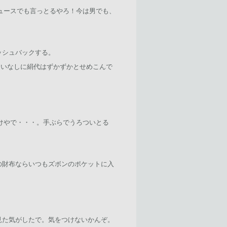
ニュースでも言っとるやろ！今は男でも、
ッシュバックする。
まいなしに絹代はずかずかとせめこんで
だけやで・・・。手ぶらでうろついとる
の財布ならいつもズボンのポケットに入
見た気がしたで。気をつけないかんぞ。