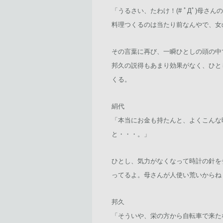
「うるさい、たわけ！(# ﾟДﾟ)母
料理つくるのは当たり前なんやで、女
その言葉に再び、一瞬ひとしの頭の中
邦久の説得もあまり効果がなく、ひとし
くる。
絹代
「本当にお金も持たんと、よくこんな時
と・・・。」
ひとし、気力がなくなって時計の針を
ってるよ。母さんが人使い荒いからね・・
邦久
「そういや、栄の方から自転車で来た