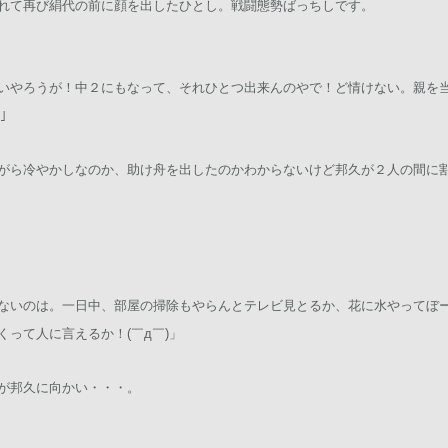
れて再び絹代の前に顔を出したひとし。戦闘態勢ばっちしです。
いやろうが！中２にもなって、それひとつ出来んのやで！ど情けない。親を
)」
がら冷やかしなのか、助け舟を出したのかわからないけど邦久が２人の間に
ないのは。一日中、部屋の掃除もやらんとテレビ見とるか、花に水やってぼ
って人に言えるか！(￣д￣)」
が邦久に向かい・・・。