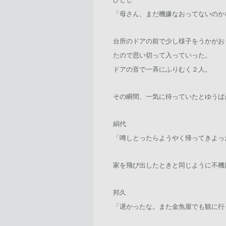
「母さん、まだ機嫌なおってないのか
台所のドアの前で少し様子をうかがお
たので思い切って入っていった。
ドアの音で一斉にふりむく２人。
その瞬間、一気に待っていたとゆうば
絹代
「噂しとったらようやく帰ってきよった
家を飛び出したときと同じように不機
邦久
「遅かったな。また金魚屋でも観に行っと