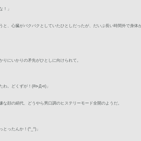
な！」
うと、心臓がバクバクとしていたひとしだったが、だいぶ長い時間外で身体
かりにいかりの矛先がひとしに向けられて。
わ。どくずが！(#⊳Д⊲)」
嫌な顔の絹代、どうやら男口調のヒステリーモード全開のようだ。
ったんか！(^_^)」