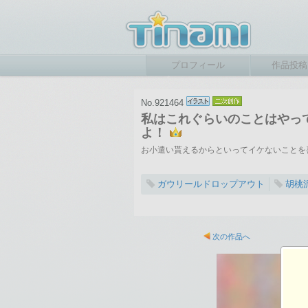
プロフィール
作品投稿
No.921464
私はこれぐらいのことはやっ
よ！
お小遣い貰えるからといってイケないことを喜々
ガウリールドロップアウト
胡桃
2017-09-07 01:09
総閲覧数：1125 閲
次の作品へ
800×800ピクセル