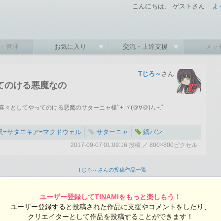
こんにちは、 ゲストさん
よ
・管理
お気に入り
交流・上達支援
メッ
Tじろ～
さん
てのける悪魔なの
としてやってのける悪魔のサターニャ様ﾟ+.ヾ(＠∀＠)ﾉ｡+.ﾟ
沢=サタニキア=マクドウェル
サターニャ
縞パン
2017-09-07 01:09:16 投稿 ／ 800×800ピクセル
:16 投稿
覧ユーザー数：1124
Tじろ～さんの投稿作品一覧
ユーザー登録してTINAMIをもっと楽しもう！
ユーザー登録すると投稿された作品に支援やコメントをしたり、
クリエイターとして作品を投稿することができます！