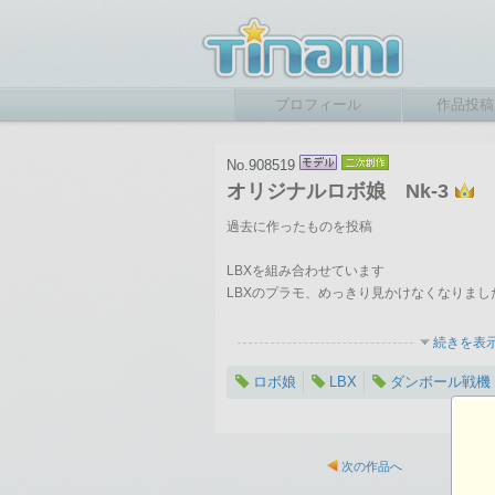
プロフィール
作品投稿
No.908519
オリジナルロボ娘 Nk-3
過去に作ったものを投稿
LBXを組み合わせています
LBXのプラモ、めっきり見かけなくなりまし
続きを表
ロボ娘
LBX
ダンボール戦機
次の作品へ