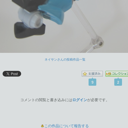
ネイサンさんの投稿作品一覧
9
2
コメントの閲覧と書き込みには
ログイン
が必要です。
この作品について報告する