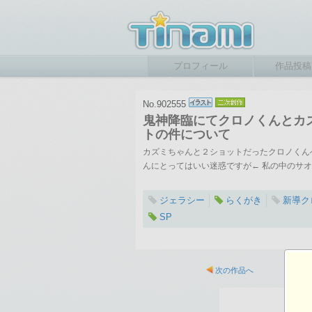
プロフィール
作品投稿
No.902555
鬼神降臨にてクロノくんとカ
トの件について
カズミちゃんと２ショットだったクロノくん
んにとってはいい迷惑ですが← 私の中のサオ
ジェラシー
らくがき
新導ク
SP
2017-04-24 10:06
総閲覧数：873 閲
次の作品へ
800×1004ピクセル