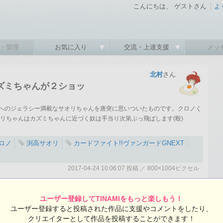
こんにちは、 ゲストさん
よ
・管理
お気に入り
交流・上達支援
メッ
北村
さん
ズミちゃんが２ショッ
へのジェラシー満載なサオリちゃんを唐突に思いついたものです。クロノく
リちゃんはカズミちゃんに近づく奴は手当り次第ぶっ飛ばします(殴)
ロノ
渕高サオリ
カードファイト!!ヴァンガードGNEXT
2017-04-24 10:06:07 投稿 ／ 800×1004ピクセル
:07 投稿
覧ユーザー数：873
北村さんの投稿作品一覧
ユーザー登録してTINAMIをもっと楽しもう！
ユーザー登録すると投稿された作品に支援やコメントをしたり、
クリエイターとして作品を投稿することができます！